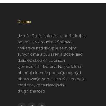
O nama
„Mreže Riječi“ katolički je portal koji su
pokrenuli vjeroučitelji Splitsko-
makarske nadbiskupije sa svojim
suradnicima u cilju širenja Božje riječi
dalje od školskih učionica i
vjeronaučnih dvorana. Na portalu se
obrađuju teme iz području odgoja i
obrazovanja, socijalne skrbi, teologije,
medicine, komunikacijskih i
drugih znanosti.