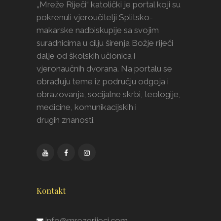
„Mreže Riječi“ katolički je portal koji su
pokrenuli vjeroučitelji Splitsko-
makarske nadbiskupije sa svojim
suradnicima u cilju širenja Božje riječi
dalje od školskih učionica i
vjeronaučnih dvorana. Na portalu se
obrađuju teme iz području odgoja i
obrazovanja, socijalne skrbi, teologije,
medicine, komunikacijskih i
drugih znanosti.
Kontakt
info@mrezerijeci.com