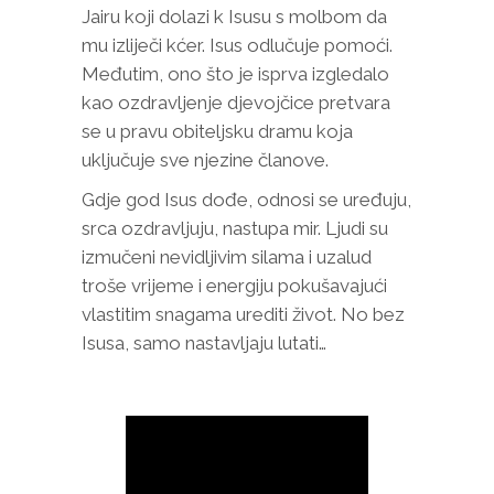
Jairu koji dolazi k Isusu s molbom da
mu izliječi kćer. Isus odlučuje pomoći.
Međutim, ono što je isprva izgledalo
kao ozdravljenje djevojčice pretvara
se u pravu obiteljsku dramu koja
uključuje sve njezine članove.
Gdje god Isus dođe, odnosi se uređuju,
srca ozdravljuju, nastupa mir. Ljudi su
izmučeni nevidljivim silama i uzalud
troše vrijeme i energiju pokušavajući
vlastitim snagama urediti život. No bez
Isusa, samo nastavljaju lutati…