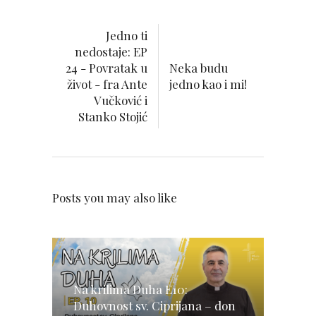
Jedno ti
nedostaje: EP
24 - Povratak u
Neka budu
život - fra Ante
jedno kao i mi!
Vučković i
Stanko Stojić
Posts you may also like
Na krilima Duha E10:
Duhovnost sv. Ciprijana – don