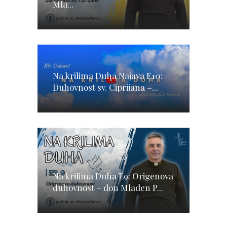
Mla...
Na krilima Duha Najava E10:
Duhovnost sv. Ciprijana –...
Na krilima Duha E9: Origenova
duhovnost – don Mladen P...