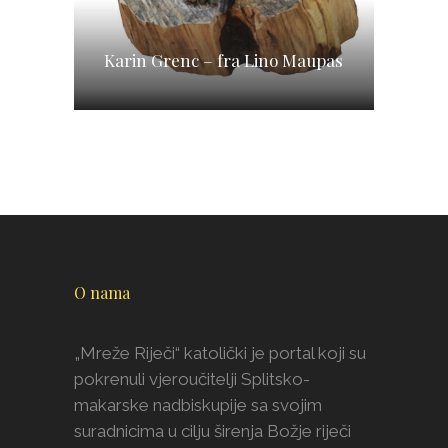
Karin Grenc – fra Lino Maupas
O nama
„Mreže Riječi“ katolički je portal koji su
pokrenuli vjeroučitelji Splitsko-
makarske nadbiskupije sa svojim
suradnicima u cilju širenja Božje riječi