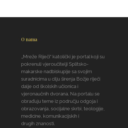
O nama
„Mreže Riječi“ katolički je portal koji su
pokrenuli vjeroučitelji Splitsko-
makarske nadbiskupije sa svojim
suradnicima u cilju širenja Božje riječi
dalje od školskih učionica i
vjeronaučnih dvorana. Na portalu se
obrađuju teme iz području odgoja i
obrazovanja, socijalne skrbi, teologije,
medicine, komunikacijskih i
drugih znanosti.