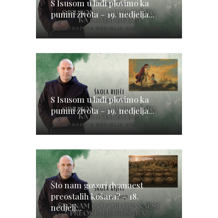
S Isusom u lađi plovimo ka
punini života – 19. nedjelja...
S Isusom u lađi plovimo ka
punini života – 19. nedjelja...
Što nam govori dvanaest
preostalih košara? – 18.
nedjelj...