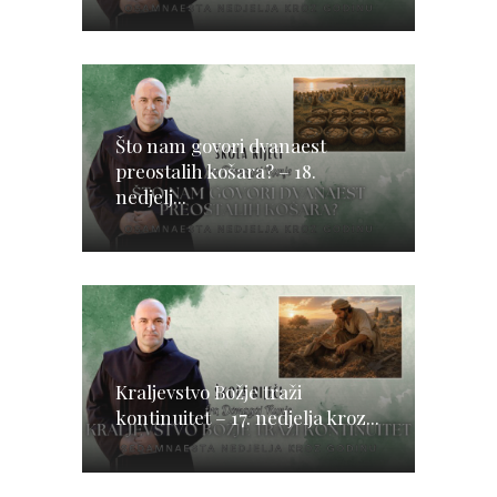
Što nam govori dvanaest
preostalih košara? – 18.
nedjelj...
Kraljevstvo Božje traži
kontinuitet – 17. nedjelja kroz...