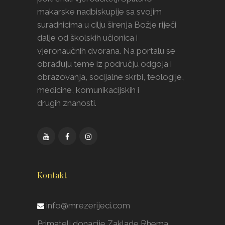
makarske nadbiskupije sa svojim
suradnicima u cilju širenja Božje riječi
dalje od školskih učionica i
vjeronaučnih dvorana. Na portalu se
obrađuju teme iz području odgoja i
obrazovanja, socijalne skrbi, teologije,
medicine, komunikacijskih i
drugih znanosti.
Kontakt
info@mrezerijeci.com
Primatelj donacije Zaklade Rhema