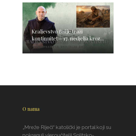
Kraljevstvo Božje traži
kontinuitet – 17. nedjelja kroz...
O nama
„Mreže Riječi“ katolički je portal koji su
pokrenuli vjeroučitelji Splitsko-