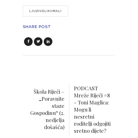
LJUDIVELIKIIMALI
SHARE POST
PODCAST
Škola Riječi –
Mreže Riječi #8
„Poravnite
- Toni Maglica:
staze
Mogu li
Gospodinu“ (2.
nesretni
nedjelja
roditelji odgojiti
došašća)
sretno dijete?