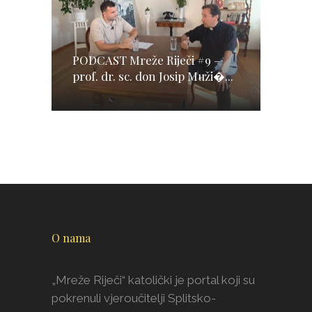
PODCAST Mreže Riječi #9 –
prof. dr. sc. don Josip Muži�...
O nama
„Mreže Riječi“ katolički je portal koji su
pokrenuli vjeroučitelji Splitsko-