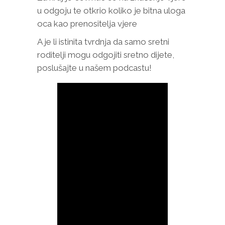
u odgoju te otkrio koliko je bitna uloga
oca kao prenositelja vjere
A je li istinita tvrdnja da samo sretni
roditelji mogu odgojiti sretno dijete,
poslušajte u našem podcastu!