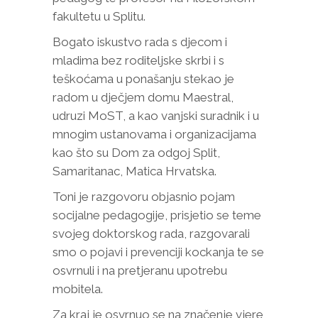
fakultetu u Splitu.
Bogato iskustvo rada s djecom i
mladima bez roditeljske skrbi i s
teškoćama u ponašanju stekao je
radom u dječjem domu Maestral,
udruzi MoST, a kao vanjski suradnik i u
mnogim ustanovama i organizacijama
kao što su Dom za odgoj Split,
Samaritanac, Matica Hrvatska.
Toni je razgovoru objasnio pojam
socijalne pedagogije, prisjetio se teme
svojeg doktorskog rada, razgovarali
smo o pojavi i prevenciji kockanja te se
osvrnuli i na pretjeranu upotrebu
mobitela.
Za kraj je osvrnuo se na značenje vjere