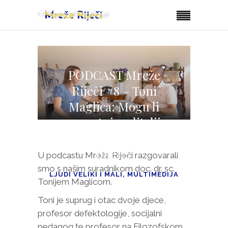
PODCAST Mreže
Riječi #8 – Toni
Maglica: Mogu li
nesretni roditelji
odgojiti sretno
dijete?
U podcastu Mreža Riječi razgovarali
smo s našim suradnikom doc. dr. sc.
LJUDI VELIKI I MALI
,
MULTIMEDIJA
Tonijem Maglicom.
Toni je suprug i otac dvoje djece,
profesor defektologije, socijalni
pedagog te profesor na Filozofskom