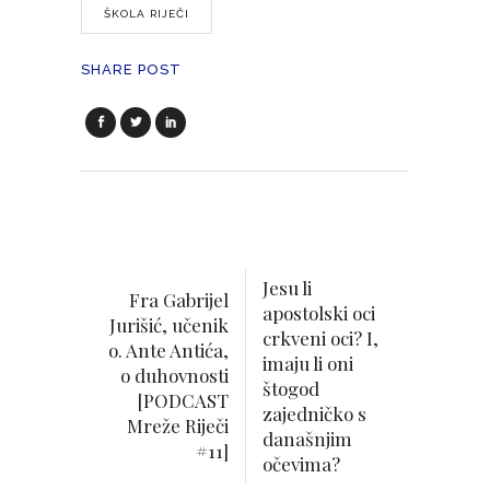
ŠKOLA RIJEČI
SHARE POST
Jesu li
Fra Gabrijel
apostolski oci
Jurišić, učenik
crkveni oci? I,
o. Ante Antića,
imaju li oni
o duhovnosti
štogod
[PODCAST
zajedničko s
Mreže Riječi
današnjim
#11]
očevima?