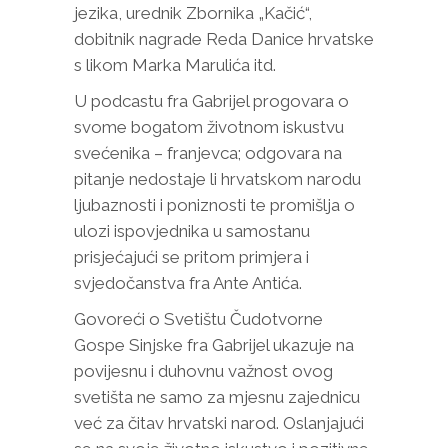
jezika, urednik Zbornika „Kačić“,
dobitnik nagrade Reda Danice hrvatske
s likom Marka Marulića itd.
U podcastu fra Gabrijel progovara o
svome bogatom životnom iskustvu
svećenika – franjevca; odgovara na
pitanje nedostaje li hrvatskom narodu
ljubaznosti i poniznosti te promišlja o
ulozi ispovjednika u samostanu
prisjećajući se pritom primjera i
svjedočanstva fra Ante Antića.
Govoreći o Svetištu Čudotvorne
Gospe Sinjske fra Gabrijel ukazuje na
povijesnu i duhovnu važnost ovog
svetišta ne samo za mjesnu zajednicu
već za čitav hrvatski narod. Oslanjajući