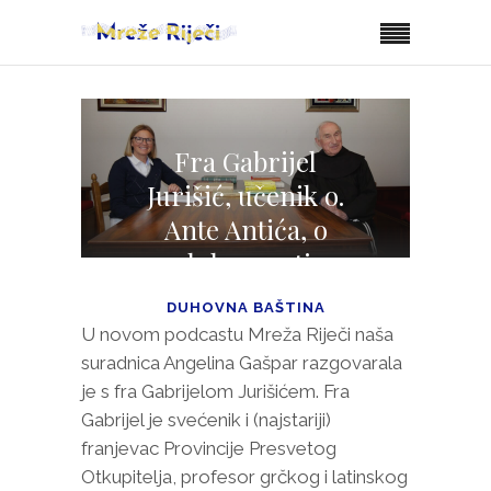
Fra Gabrijel
Jurišić, učenik o.
Ante Antića, o
duhovnosti
DUHOVNA BAŠTINA
U novom podcastu Mreža Riječi naša
suradnica Angelina Gašpar razgovarala
je s fra Gabrijelom Jurišićem. Fra
Gabrijel je svećenik i (najstariji)
franjevac Provincije Presvetog
Otkupitelja, profesor grčkog i latinskog