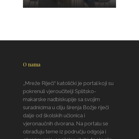
O nama
„Mreže Riječi“ katolički je portal koji su
pokrenuli vjeroučitelji Splitsko-
makarske nadbiskupije sa svojim
suradnicima u cilju širenja Božje riječi
dalje od školskih učionica i
vjeronaučnih dvorana. Na portalu se
obrađuju teme iz području odgoja i