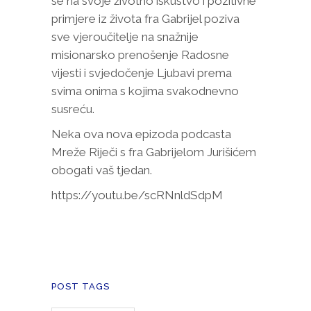
se na svoje životno iskustvo i pozitivne
primjere iz života fra Gabrijel poziva
sve vjeroučitelje na snažnije
misionarsko prenošenje Radosne
vijesti i svjedočenje Ljubavi prema
svima onima s kojima svakodnevno
susreću.
Neka ova nova epizoda podcasta
Mreže Riječi s fra Gabrijelom Jurišićem
obogati vaš tjedan.
https://youtu.be/scRNnldSdpM
POST TAGS