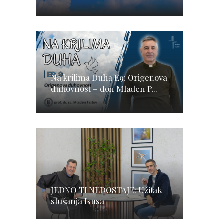
Na krilima Duha E9: Origenova
duhovnost – don Mladen P...
JEDNO TI NEDOSTAJE: Užitak
slušanja Isusa