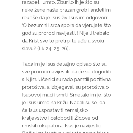
razapet i umro. Zbunilo ih je što su
neke žene našle prazan grob i anđeli im
rekoše da je Isus živ. Isus im odgovori:
‘O bezumni i srca spora da vjerujete što
god su proroci navijestili! Nije li trebalo
da Krist sve to pretrpi te uđe u svoju
slavu? (Lk 24, 25-26)’.
Tada im je Isus detaljno opisao što su
sve proroci navijestili, da će se dogoditi
s Njim. Učenici su rado pamtili pozitivna
proroštva, a izbjegavali su proroštva o
Isusovoj muci i smrti. Smetalo im je, što
je Isus umro na križu. Nadali su se, da
će Isus uspostaviti zemaljsko
kraljevstvo i osloboditi Židove od
rimskih okupatora. Isus je navijestio