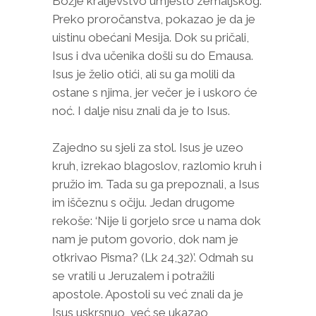
Božje kraljevstvo umjesto zemaljskog.
Preko proročanstva, pokazao je da je
uistinu obećani Mesija. Dok su pričali,
Isus i dva učenika došli su do Emausa.
Isus je želio otići, ali su ga molili da
ostane s njima, jer večer je i uskoro će
noć. I dalje nisu znali da je to Isus.
Zajedno su sjeli za stol. Isus je uzeo
kruh, izrekao blagoslov, razlomio kruh i
pružio im. Tada su ga prepoznali, a Isus
im iščeznu s očiju. Jedan drugome
rekoše: ‘Nije li gorjelo srce u nama dok
nam je putom govorio, dok nam je
otkrivao Pisma? (Lk 24,32)’. Odmah su
se vratili u Jeruzalem i potražili
apostole. Apostoli su već znali da je
Isus uskrsnuo, već se ukazao