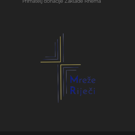
Primatelj donacije Zaklade Rhema