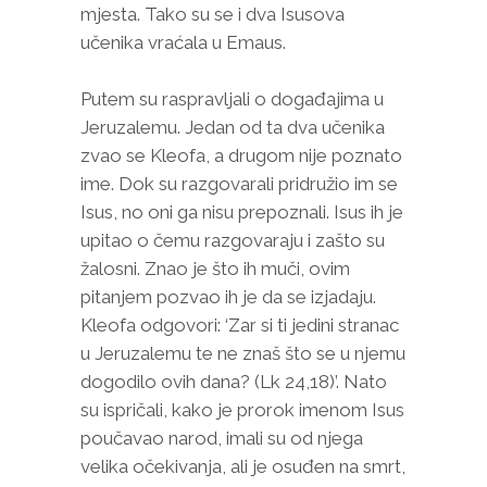
mjesta. Tako su se i dva Isusova
učenika vraćala u Emaus.
Putem su raspravljali o događajima u
Jeruzalemu. Jedan od ta dva učenika
zvao se Kleofa, a drugom nije poznato
ime. Dok su razgovarali pridružio im se
Isus, no oni ga nisu prepoznali. Isus ih je
upitao o čemu razgovaraju i zašto su
žalosni. Znao je što ih muči, ovim
pitanjem pozvao ih je da se izjadaju.
Kleofa odgovori: ‘Zar si ti jedini stranac
u Jeruzalemu te ne znaš što se u njemu
dogodilo ovih dana? (Lk 24,18)’. Nato
su ispričali, kako je prorok imenom Isus
poučavao narod, imali su od njega
velika očekivanja, ali je osuđen na smrt,