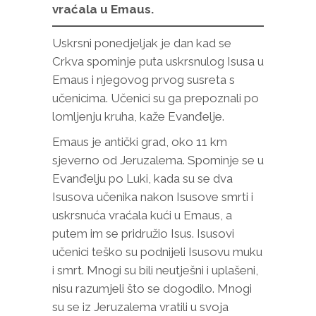
vraćala u Emaus.
Uskrsni ponedjeljak je dan kad se
Crkva spominje puta uskrsnulog Isusa u
Emaus i njegovog prvog susreta s
učenicima. Učenici su ga prepoznali po
lomljenju kruha, kaže Evanđelje.
Emaus je antički grad, oko 11 km
sjeverno od Jeruzalema. Spominje se u
Evanđelju po Luki, kada su se dva
Isusova učenika nakon Isusove smrti i
uskrsnuća vraćala kući u Emaus, a
putem im se pridružio Isus. Isusovi
učenici teško su podnijeli Isusovu muku
i smrt. Mnogi su bili neutješni i uplašeni,
nisu razumjeli što se dogodilo. Mnogi
su se iz Jeruzalema vratili u svoja