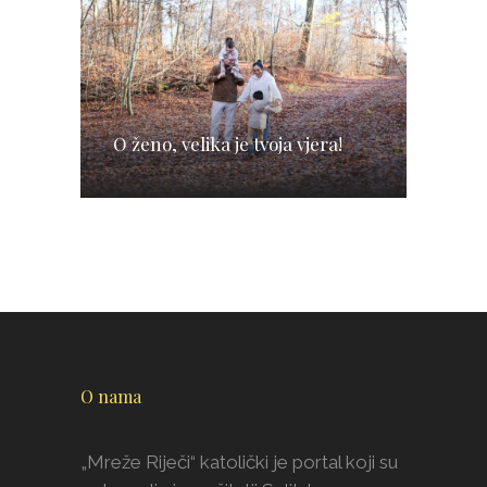
O ženo, velika je tvoja vjera!
O nama
„Mreže Riječi“ katolički je portal koji su