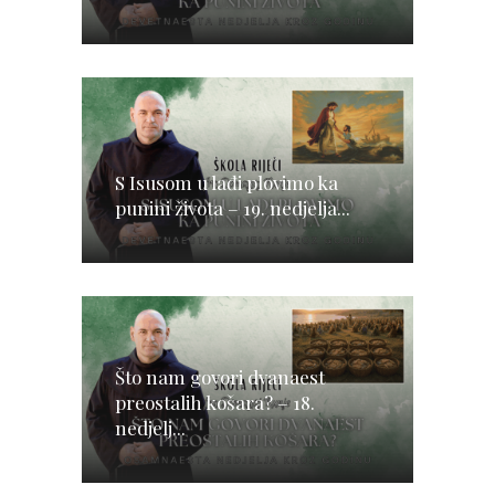
S Isusom u lađi plovimo ka
punini života – 19. nedjelja...
Što nam govori dvanaest
preostalih košara? – 18.
nedjelj...