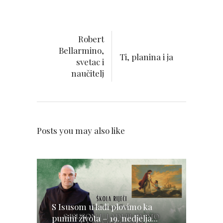
Robert
Bellarmino,
Ti, planina i ja
svetac i
naučitelj
Posts you may also like
S Isusom u lađi plovimo ka
punini života – 19. nedjelja...