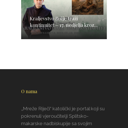
Kraljevstvo Božje traži
kontinuitet – 17. nedjelja kroz...
O nama
„Mreže Riječi“ katolički je portal koji su
pokrenuli vjeroučitelji Splitsko-
makarske nadbiskupije sa svojim