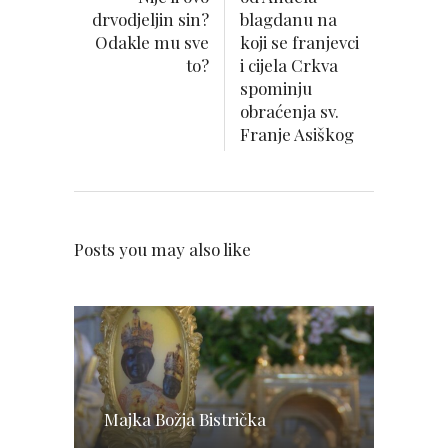
drvodjeljin sin?
blagdanu na
Odakle mu sve
koji se franjevci
to?
i cijela Crkva
spominju
obraćenja sv.
Franje Asiškog
Posts you may also like
Majka Božja Bistrička