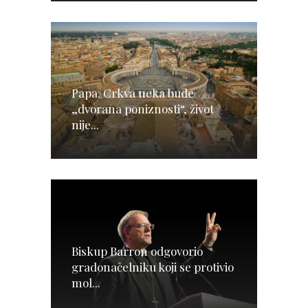
Papa: Crkva neka bude
„dvorana poniznosti“, život
nije...
Biskup Barron odgovorio
gradonačelniku koji se protivio
mol...