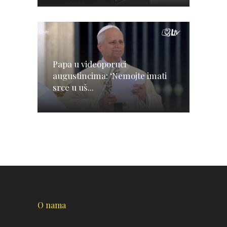
Papa u videoporuci
augustincima: ‘Nemojte imati
srce u uš...
O nama