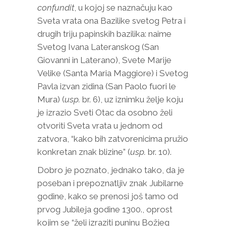
confundit
, u kojoj se naznačuju kao
Sveta vrata ona Bazilike svetog Petra i
drugih triju papinskih bazilika: naime
Svetog Ivana Lateranskog (San
Giovanni in Laterano), Svete Marije
Velike (Santa Maria Maggiore) i Svetog
Pavla izvan zidina (San Paolo fuori le
Mura) (
usp.
br. 6), uz iznimku želje koju
je izrazio Sveti Otac da osobno želi
otvoriti Sveta vrata u jednom od
zatvora, “kako bih zatvorenicima pružio
konkretan znak blizine” (
usp.
br. 10).
Dobro je poznato, jednako tako, da je
poseban i prepoznatljiv znak Jubilarne
godine, kako se prenosi još tamo od
prvog Jubileja godine 1300., oprost
kojim se “želi izraziti puninu Božjeg