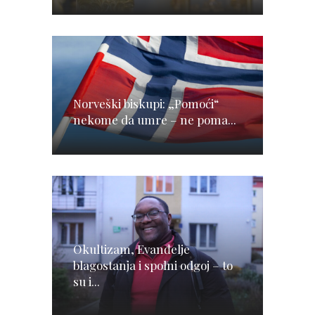
Norveški biskupi: „Pomoći“
nekome da umre – ne poma...
Okultizam, Evanđelje
blagostanja i spolni odgoj – to
su i...