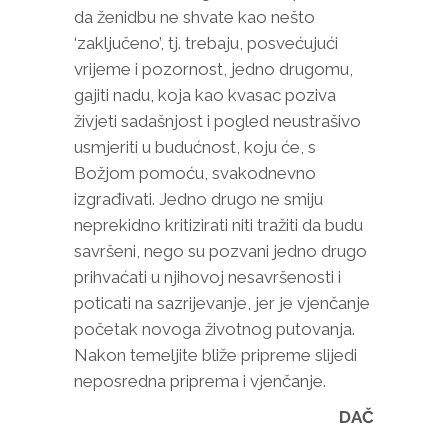
da ženidbu ne shvate kao nešto
‘zaključeno’, tj. trebaju, posvećujući
vrijeme i pozornost, jedno drugomu,
gajiti nadu, koja kao kvasac poziva
živjeti sadašnjost i pogled neustrašivo
usmjeriti u budućnost, koju će, s
Božjom pomoću, svakodnevno
izgrađivati. Jedno drugo ne smiju
neprekidno kritizirati niti tražiti da budu
savršeni, nego su pozvani jedno drugo
prihvaćati u njihovoj nesavršenosti i
poticati na sazrijevanje, jer je vjenčanje
početak novoga životnog putovanja.
Nakon temeljite bliže pripreme slijedi
neposredna priprema i vjenčanje.
DAČ