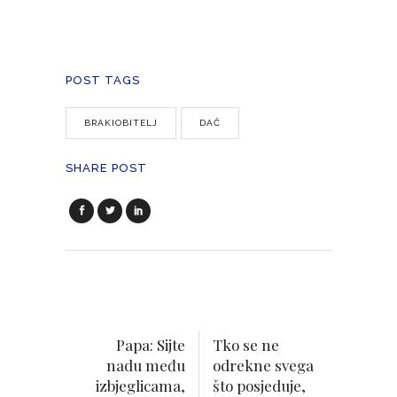
POST TAGS
BRAKIOBITELJ
DAČ
SHARE POST
Papa: Sijte
Tko se ne
nadu među
odrekne svega
izbjeglicama,
što posjeduje,