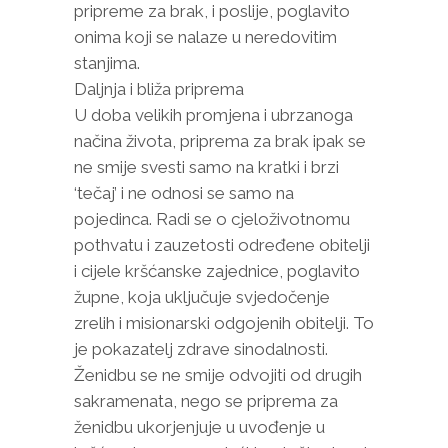
pripreme za brak, i poslije, poglavito
onima koji se nalaze u neredovitim
stanjima.
Daljnja i bliža priprema
U doba velikih promjena i ubrzanoga
načina života, priprema za brak ipak se
ne smije svesti samo na kratki i brzi
‘tečaj’ i ne odnosi se samo na
pojedinca. Radi se o cjeloživotnomu
pothvatu i zauzetosti određene obitelji
i cijele kršćanske zajednice, poglavito
župne, koja uključuje svjedočenje
zrelih i misionarski odgojenih obitelji. To
je pokazatelj zdrave sinodalnosti.
Ženidbu se ne smije odvojiti od drugih
sakramenata, nego se priprema za
ženidbu ukorjenjuje u uvođenje u