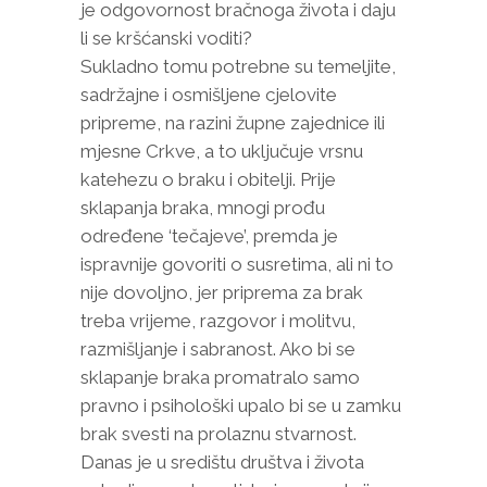
je odgovornost bračnoga života i daju
li se kršćanski voditi?
Sukladno tomu potrebne su temeljite,
sadržajne i osmišljene cjelovite
pripreme, na razini župne zajednice ili
mjesne Crkve, a to uključuje vrsnu
katehezu o braku i obitelji. Prije
sklapanja braka, mnogi prođu
određene ‘tečajeve’, premda je
ispravnije govoriti o susretima, ali ni to
nije dovoljno, jer priprema za brak
treba vrijeme, razgovor i molitvu,
razmišljanje i sabranost. Ako bi se
sklapanje braka promatralo samo
pravno i psihološki upalo bi se u zamku
brak svesti na prolaznu stvarnost.
Danas je u središtu društva i života