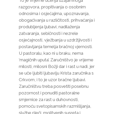
To je vrijeme učenja uzajamnoga
razgovora, propitivanja o osobnim
odnosima i osjećajima, upoznavanja,
obogaćivanja u različitosti, prihvaćanja i
produbljenja ljubavi, nadilaženja
zatvaranja, sebičnosti i nezrele
osjećajnosti, vježbanja u uzdržljivosti i
postavljanja temelja bračnoj vjernosti.
U pastoralu, kao ni u braku, nema
‘magičnih uputa’. Zaručništvo je vrijeme
milosti, milosni Božji dar i rast u nadi, jer
se uče ljubiti ljubavlju Krista zaručnika s
Crkvom, i to je uzor bračne ljubavi.
Zaručništvu treba posvetiti posebnu
pozornost i ponuditi pastoralne
smjernice za rast u duhovnosti,
pomoću svetopisamskih razmišljanja,
službe riječi, molitvenih susreta i