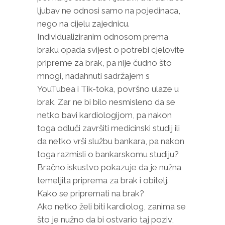
ljubav ne odnosi samo na pojedinaca,
nego na cijelu zajednicu.
Individualiziranim odnosom prema
braku opada svijest o potrebi cjelovite
pripreme za brak, pa nije čudno što
mnogi, nadahnuti sadržajem s
YouTubea i Tik-toka, površno ulaze u
brak. Zar ne bi bilo nesmisleno da se
netko bavi kardiologijom, pa nakon
toga odluči završiti medicinski studij ili
da netko vrši službu bankara, pa nakon
toga razmisli o bankarskomu studiju?
Bračno iskustvo pokazuje da je nužna
temeljita priprema za brak i obitelj.
Kako se pripremati na brak?
Ako netko želi biti kardiolog, zanima se
što je nužno da bi ostvario taj poziv,