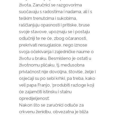
života. Zaručnici se razgovorima
suočavaju s radostima i nadama, ali i s
teškim trenutcima i sukobima,
raščlanjuju opasnosti i pritiske, bruse
svoje stavove, upoznaju se i postaju
odlučniji te ne će, zbog očaranosti,
prekrivati nesuglasice, nego iznose
svoja očekivanja i zajedničke naume o
životu u braku. Besmisleno je ostati u
životnomu plićaku, tj. međusobna
privlačnost nije dovoljna, štoviše, želje i
osjećaji su po sebi krhki, pa treba, kako
veli papa Franjo, ‘produbiti razloge koji
će zajamčiti istinsku i stalnu
opredijeljenost’.
Nakon što se zaručnici odluče za
crkvenu ženidbu, obvezatna je bliža