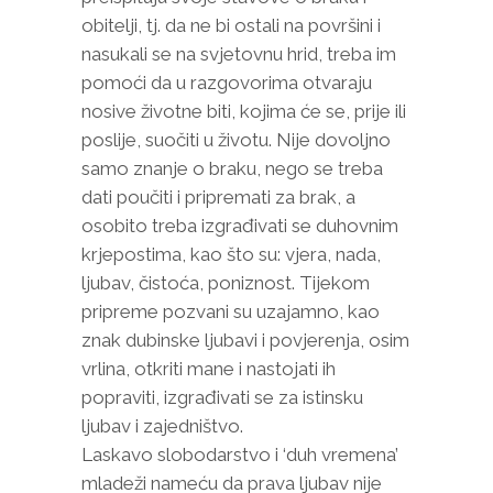
obitelji, tj. da ne bi ostali na površini i
nasukali se na svjetovnu hrid, treba im
pomoći da u razgovorima otvaraju
nosive životne biti, kojima će se, prije ili
poslije, suočiti u životu. Nije dovoljno
samo znanje o braku, nego se treba
dati poučiti i pripremati za brak, a
osobito treba izgrađivati se duhovnim
krjepostima, kao što su: vjera, nada,
ljubav, čistoća, poniznost. Tijekom
pripreme pozvani su uzajamno, kao
znak dubinske ljubavi i povjerenja, osim
vrlina, otkriti mane i nastojati ih
popraviti, izgrađivati se za istinsku
ljubav i zajedništvo.
Laskavo slobodarstvo i ‘duh vremena’
mladeži nameću da prava ljubav nije