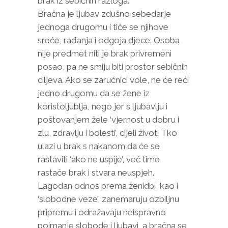
brak iz sebičnih razloga.
Bračna je ljubav zdušno sebedarje
jednoga drugomu i tiče se njihove
sreće, rađanja i odgoja djece. Osoba
nije predmet niti je brak privremeni
posao, pa ne smiju biti prostor sebičnih
ciljeva. Ako se zaručnici vole, ne će reći
jedno drugomu da se žene iz
koristoljublja, nego jer s ljubavlju i
poštovanjem žele ‘vjernost u dobru i
zlu, zdravlju i bolesti’, cijeli život. Tko
ulazi u brak s nakanom da će se
rastaviti ‘ako ne uspije’, već time
rastače brak i stvara neuspjeh.
Lagodan odnos prema ženidbi, kao i
‘slobodne veze’, zanemaruju ozbiljnu
pripremu i odražavaju neispravno
poimanje slobode i ljubavi, a bračna se