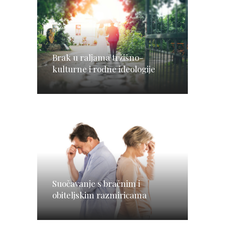
Brak u raljama tržišno-
kulturne i rodne ideologije
Suočavanje s bračnim i
obiteljskim razmiricama