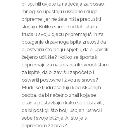
bi ispunili uvjete iz natječaja za posao,
mnogi se upuštaju u iscrpne i duge
pripreme, jer ne žele ništa prepustiti
slučaju. Koliko samo roditelji ulažu
truda u svoju djecu pripremajući ih za
polaganje državnoga ispita zrelosti da
bi ostvarili što bolji uspjeh i, da bi upisali
željeno učilište? Koliko se športaši
pripremaju za natjecanja ili sveučilištarci
za ispite, da bi završili započeto i
ostvarili poslovne i životne snove?
Mudri se ljudi raspituju kod iskusnijih
osoba, da bi načelno znali koja se
pitanja postavljaju i kako se postaviti,
da bi postigli što bolji uspjeh, usrećili
sebe i svoje bližnje. A, što je s
pripremom za brak?