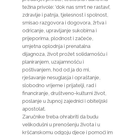
težina privole: ‘dok nas smrt ne rastavi’,
zdravlje i patnja, tjelesnost i spolnost,
smisao razgovora i dogovora, žrtva i
odricanje, upravljanje sukobima i
prijeporima, plodnost i začeće,
umjetna oplodnja i prenatalna
dijagnoza, život prožet solidarnošću i
planiranjem, uzajamnošću i
poštivanjem, hod od ja do mi,
rješavanje nesuglasja i opraštanje,
slobodno vrijeme i prijatelji, rad i
financiranje, društveno-kulturni život,
poslanje u župnoj zajednici i obiteljski
apostolat.
Zaručnike treba ohrabriti da budu
velikodušni u prenošenju života i u
kršćanskomu odgoju djece i pomoći im