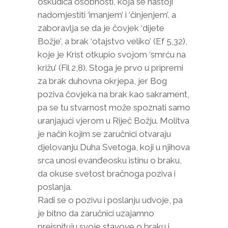
oskudica osobnosti, koja se nastoji
nadomjestiti ‘imanjem’ i ‘činjenjem’, a
zaboravlja se da je čovjek ‘dijete
Božje’, a brak ‘otajstvo veliko’ (Ef 5,32),
koje je Krist otkupio svojom ‘smrću na
križu’ (Fil 2,8). Stoga je prvo u pripremi
za brak duhovna okrjepa, jer Bog
poziva čovjeka na brak kao sakrament,
pa se tu stvarnost može spoznati samo
uranjajući vjerom u Riječ Božju. Molitva
je način kojim se zaručnici otvaraju
djelovanju Duha Svetoga, koji u njihova
srca unosi evanđeosku istinu o braku,
da okuse svetost bračnoga poziva i
poslanja.
Radi se o pozivu i poslanju udvoje, pa
je bitno da zaručnici uzajamno
preispituju svoje stavove o braku i