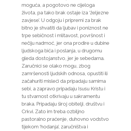
moguća, a pogotovo ne cijeloga
života, pa tako brak ostaje iza ‘željezne
zavjese’. U odgoju i pripremi za brak
bitno je shvatiti da ljubav i poniznost ne
trpe sebičnost i mlitavost, površnost i
nečiju nadmoć, jer ona prodire u dubine
ljudskoga bića i poslanja, u drugomu
gleda dostojanstvo, jer je sebedarna.
Zaručnici se olako mogu, zbog
zamršenosti ljudskih odnosa, opustiti ili
začahuriti misleći da pripadaju samima
sebi, a zapravo pripadaju Isusu Kristu i
tu stvarnost otkrivaju u sakramentu
braka. Pripadaju široj obitelji, društvu i
Crkvi. Zato im treba ozbiljno
pastoralno praćenje, duhovno vodstvo
tijekom ‘hodanja’, zaručništva i