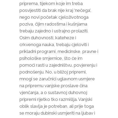
priprema, tijekom koje im treba
posvijestiti da brak nije kraj ‘nečega’,
nego novi početak cjeloživotnoga
poziva, čijim radostima i kušnjama
trebaju zajedno i ustrajno prolaziti.
Osim duhovnosti, kateheze i
crkvenoga nauka, trebaju cjeloviti i
prikladni programi, medicinske, pravne i
psihološke smjernice, što će im
pomoći rasti u zajedništvu, povjerenju i
podnošenju. No, u bližoj pripremi,
mnogi se zaručnici uglavnom usmjere
na pripremu vanjske proslave čina
vjenčanja, a o sustavnoj duhovnoj
pripremi rijetko tko razmišlja. Vanjski
oblik slavlja je potreban, ali prije toga
se moraju dubinski usmjeriti na ljubav i