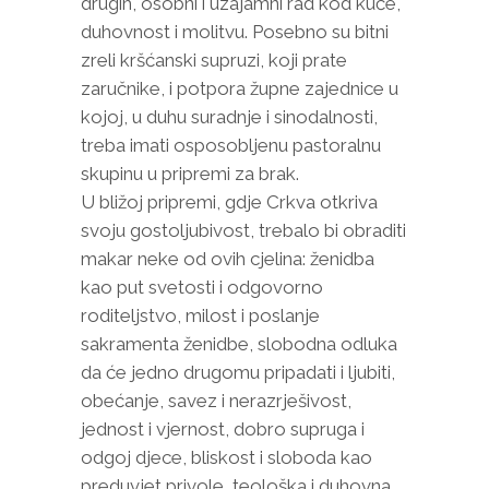
drugih, osobni i uzajamni rad kod kuće,
duhovnost i molitvu. Posebno su bitni
zreli kršćanski supruzi, koji prate
zaručnike, i potpora župne zajednice u
kojoj, u duhu suradnje i sinodalnosti,
treba imati osposobljenu pastoralnu
skupinu u pripremi za brak.
U bližoj pripremi, gdje Crkva otkriva
svoju gostoljubivost, trebalo bi obraditi
makar neke od ovih cjelina: ženidba
kao put svetosti i odgovorno
roditeljstvo, milost i poslanje
sakramenta ženidbe, slobodna odluka
da će jedno drugomu pripadati i ljubiti,
obećanje, savez i nerazrješivost,
jednost i vjernost, dobro supruga i
odgoj djece, bliskost i sloboda kao
preduvjet privole, teološka i duhovna