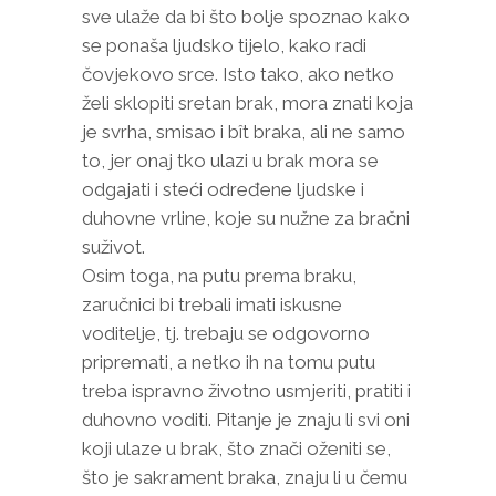
sve ulaže da bi što bolje spoznao kako
se ponaša ljudsko tijelo, kako radi
čovjekovo srce. Isto tako, ako netko
želi sklopiti sretan brak, mora znati koja
je svrha, smisao i bît braka, ali ne samo
to, jer onaj tko ulazi u brak mora se
odgajati i steći određene ljudske i
duhovne vrline, koje su nužne za bračni
suživot.
Osim toga, na putu prema braku,
zaručnici bi trebali imati iskusne
voditelje, tj. trebaju se odgovorno
pripremati, a netko ih na tomu putu
treba ispravno životno usmjeriti, pratiti i
duhovno voditi. Pitanje je znaju li svi oni
koji ulaze u brak, što znači oženiti se,
što je sakrament braka, znaju li u čemu