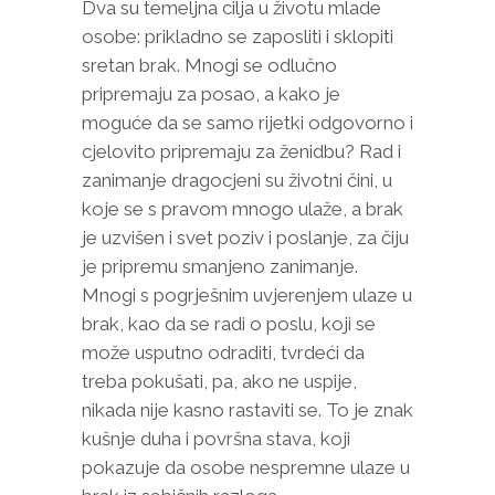
Dva su temeljna cilja u životu mlade
osobe: prikladno se zaposliti i sklopiti
sretan brak. Mnogi se odlučno
pripremaju za posao, a kako je
moguće da se samo rijetki odgovorno i
cjelovito pripremaju za ženidbu? Rad i
zanimanje dragocjeni su životni čini, u
koje se s pravom mnogo ulaže, a brak
je uzvišen i svet poziv i poslanje, za čiju
je pripremu smanjeno zanimanje.
Mnogi s pogrješnim uvjerenjem ulaze u
brak, kao da se radi o poslu, koji se
može usputno odraditi, tvrdeći da
treba pokušati, pa, ako ne uspije,
nikada nije kasno rastaviti se. To je znak
kušnje duha i površna stava, koji
pokazuje da osobe nespremne ulaze u