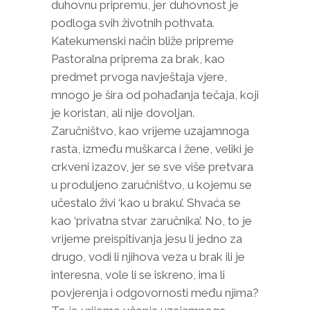
duhovnu pripremu, jer duhovnost je
podloga svih životnih pothvata.
Katekumenski način bliže pripreme
Pastoralna priprema za brak, kao
predmet prvoga navještaja vjere,
mnogo je šira od pohađanja tečaja, koji
je koristan, ali nije dovoljan.
Zaručništvo, kao vrijeme uzajamnoga
rasta, između muškarca i žene, veliki je
crkveni izazov, jer se sve više pretvara
u produljeno zaručništvo, u kojemu se
učestalo živi ‘kao u braku’. Shvaća se
kao ‘privatna stvar zaručnika’. No, to je
vrijeme preispitivanja jesu li jedno za
drugo, vodi li njihova veza u brak ili je
interesna, vole li se iskreno, ima li
povjerenja i odgovornosti među njima?