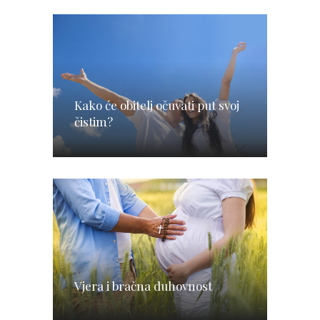
Kako će obitelj očuvati put svoj
čistim?
Vjera i bračna duhovnost