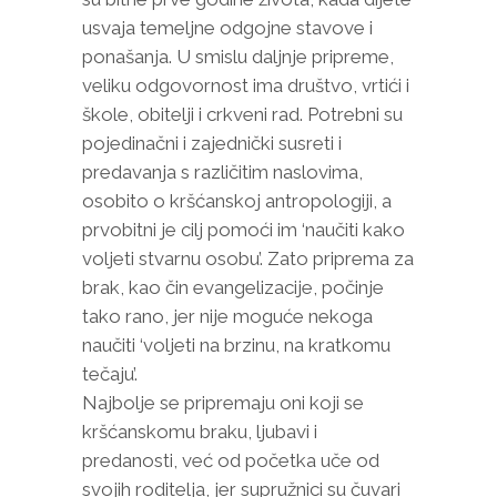
usvaja temeljne odgojne stavove i
ponašanja. U smislu daljnje pripreme,
veliku odgovornost ima društvo, vrtići i
škole, obitelji i crkveni rad. Potrebni su
pojedinačni i zajednički susreti i
predavanja s različitim naslovima,
osobito o kršćanskoj antropologiji, a
prvobitni je cilj pomoći im ‘naučiti kako
voljeti stvarnu osobu’. Zato priprema za
brak, kao čin evangelizacije, počinje
tako rano, jer nije moguće nekoga
naučiti ‘voljeti na brzinu, na kratkomu
tečaju’.
Najbolje se pripremaju oni koji se
kršćanskomu braku, ljubavi i
predanosti, već od početka uče od
svojih roditelja, jer supružnici su čuvari