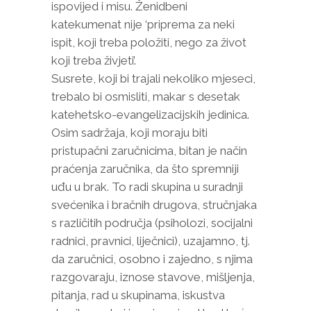
ispovijed i misu. Ženidbeni
katekumenat nije ‘priprema za neki
ispit, koji treba položiti, nego za život
koji treba živjeti’.
Susrete, koji bi trajali nekoliko mjeseci,
trebalo bi osmisliti, makar s desetak
katehetsko-evangelizacijskih jedinica.
Osim sadržaja, koji moraju biti
pristupačni zaručnicima, bitan je način
praćenja zaručnika, da što spremniji
uđu u brak. To radi skupina u suradnji
svećenika i bračnih drugova, stručnjaka
s različitih područja (psiholozi, socijalni
radnici, pravnici, liječnici), uzajamno, tj.
da zaručnici, osobno i zajedno, s njima
razgovaraju, iznose stavove, mišljenja,
pitanja, rad u skupinama, iskustva