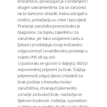
kršćanstvo, povezujući je s krštenjem i
drugim sakramentima. Da se zaručnici
ne bi duhovno ohladili, treba ustrajati u
molitvi, pohađanju sv. mise i ispovijedi.
Praćenje zaručnika prema braku je
blagoslov, za župnu zajednicu i za
zaručnike, jer tako uzajamno rastu u
ljubavi i produbljuju svoju kršćansku
odgovornost i evanđeosko poslanje u
svijetu (Mt 28,19-20).
U pastoralu se govori o daljnjoj, bližoj i
neposrednoj pripremi za brak. Daljnja
priprema ili odgoj djece i mladeži za
brak počinje u trenutku hoda i
zaručništva, stvarajući plemenito
ozračje za budući brak, nastavlja se
tijekom trudnoće, rođenja, a posebno
su bitne prve godine života, kada dijete