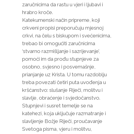
zaručnicima da rastu u vjeri i ljubavi i
hrabro kroče.
Katekumenski način pripreme, koji
crkveni propisi preporučuju mjesnoj
crkvi, na čelu s biskupom i svećenicima,
trebao bi omogućiti zaručnicima
‘stvarno razmišljanje i sazrijevanje’,
pomoći im da prođu stupnjeve za
osobno, svjesno i posvemašnje,
prianjanje uz Krista. U tomu razdoblju
treba povezati četiri puta uvođenja u
kršćanstvo: slušanje Riječi, molitvu i
slavlje, obraćenje i svjedočanstvo.
Stupnjevi i susret temelje se na
katehezi, koja uključuje razmatranje i
slavljenje Božje Riječi, proučavanje
Svetoga pisma, vjeru i molitvu,