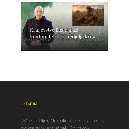
Kraljevstvo Božje traži
kontinuitet – 17. nedjelja kroz...
O nama
„Mreže Riječi“ katolički je portal koji su
pokrenuli vjeroučitelji Splitsko-