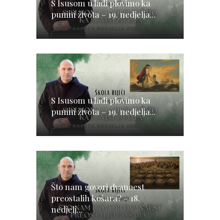
S Isusom u lađi plovimo ka
punini života – 19. nedjelja...
S Isusom u lađi plovimo ka
punini života – 19. nedjelja...
Što nam govori dvanaest
preostalih košara? – 18.
nedjelj...