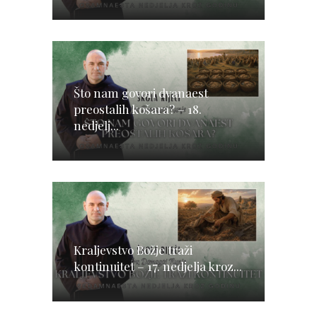
Što nam govori dvanaest
preostalih košara? – 18.
nedjelj...
Kraljevstvo Božje traži
kontinuitet – 17. nedjelja kroz...