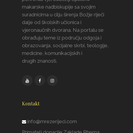
makarske nadbiskupije sa svojim
suradnicima u cilju širenja Božje riječi
dalje od školskih učionica i
vjeronaučnih dvorana. Na portalu se
obrađuju teme iz području odgoja i
obrazovanja, socijalne skrbi, teologije,
medicine, komunikacijskih i
drugih znanosti.
Kontakt
info@mrezerijeci.com
Primatelj donacije Zaklade Rhema