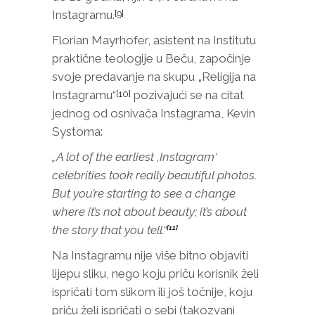
Instagramu.
[9]
Florian Mayrhofer, asistent na Institutu
praktične teologije u Beču, započinje
svoje predavanje na skupu „Religija na
Instagramu“
pozivajući se na citat
[10]
jednog od osnivača Instagrama, Kevin
Systoma:
„A lot of the earliest ‚Instagram‘
celebr
ities took really beautiful photos.
But you’re starting to see a change
where it’s not about beauty; it’s about
the story that you tell.“
[11]
Na Instagramu nije više bitno objaviti
lijepu sliku, nego koju priču korisnik želi
ispričati tom slikom ili još točnije, koju
priču želi ispričati o sebi (takozvani