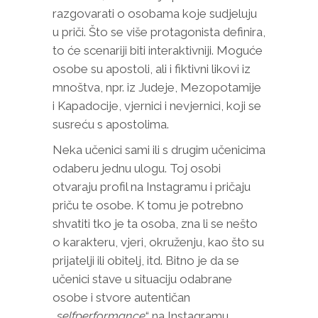
razgovarati o osobama koje sudjeluju
u priči. Što se više protagonista definira,
to će scenariji biti interaktivniji. Moguće
osobe su apostoli, ali i fiktivni likovi iz
mnoštva, npr. iz Judeje, Mezopotamije
i Kapadocije, vjernici i nevjernici, koji se
susreću s apostolima.
Neka učenici sami ili s drugim učenicima
odaberu jednu ulogu. Toj osobi
otvaraju profil na Instagramu i pričaju
priču te osobe. K tomu je potrebno
shvatiti tko je ta osoba, zna li se nešto
o karakteru, vjeri, okruženju, kao što su
prijatelji ili obitelj, itd. Bitno je da se
učenici stave u situaciju odabrane
osobe i stvore autentičan
„
selfperformance
“ na Instagramu.