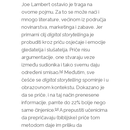
Joe Lambert ostavio je traga na
ovome pojmu. Za to se može naći i
mnogo literature, većinom iz područja
novinarstva, marketinga i zabave. Jer
primarni cilj
digital storytelling
a je
probuditi kroz priču osjećaje i emocije
gledatelja i slušatelja. Priče nisu
argumentacije, one stvaraju veze
između sudionika i tako svemu daju
određeni smisao.
Međutim, sve
[1]
češće se
digital storytelling
spominje i u
obrazovnom kontekstu. Dokazano je
da se priče, i na taj način prenesene
informacije, pamte do 22% bolje nego
same činjenice.
A prepustiti učenicima
[2]
da prepričavaju (biblijske) priče tom
metodom daje im priliku da