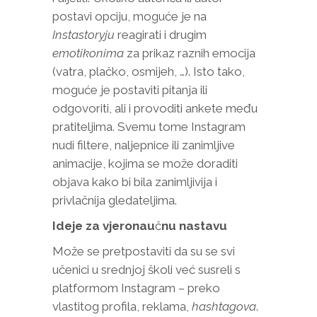
postavi opciju, moguće je na
Instastor
yju
reagirati i drugim
emotikonima
za prikaz raznih emocija
(vatra, plačko, osmijeh, …). Isto tako,
moguće je postaviti pitanja ili
odgovoriti, ali i provoditi ankete među
pratiteljima. Svemu tome Instagram
nudi filtere, naljepnice ili zanimljive
animacije, kojima se može doraditi
objava kako bi bila zanimljivija i
privlačnija gledateljima.
Ideje za vjeronau
č
nu nastavu
Može se pretpostaviti da su se svi
učenici u srednjoj školi već susreli s
platformom Instagram – preko
vlastitog profila, reklama,
hashtagova
.