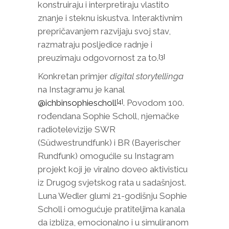
konstruiraju i interpretiraju vlastito
znanje i steknu iskustva. Interaktivnim
prepričavanjem razvijaju svoj stav,
razmatraju posljedice radnje i
preuzimaju odgovornost za to.
[3]
Konkretan primjer
digital storytellinga
na Instagramu je kanal
@ichbinsophiescholl
. Povodom 100.
[4]
rođendana Sophie Scholl, njemačke
radiotelevizije SWR
(Südwestrundfunk) i BR (Bayerischer
Rundfunk) omogućile su Instagram
projekt koji je viralno doveo aktivisticu
iz Drugog svjetskog rata u sadašnjost.
Luna Wedler glumi 21-godišnju Sophie
Scholl i omogućuje pratiteljima kanala
da izbliza, emocionalno i u simuliranom