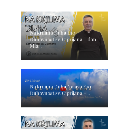
Na krilima Duha E10:
Duhovnost sv. Ciprijana – don
Mla...
Na krilima Duha Najava E10:
Duhovnost sv. Ciprijana –...