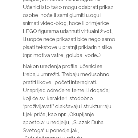
Učenici isto tako mogu odabrati prikaz
osobe, hoće li sami glumiti ulogu i
snimati video-blog, hoće li primjerice
LEGO figurama udahnuti virtualni život,
ili uopće neće prikazati biće nego samo
pisati tekstove u pratnji prikladnih slika
(npr. motiva vatre, goluba, vode…).
Nakon uređenja profila, učenici se
trebaju umrežiti. Trebaju međusobno
pratiti likove i početi interagirati.
Unaprijed određene teme ili događaji
koji će svi karakteri istodobno
“proživljavati” olakšavaju i strukturiraju
tijek priče, kao npr. „Okupljanje
apostola“ u nedjelju, „Silazak Duha
Svetoga“ u ponedjeljak,