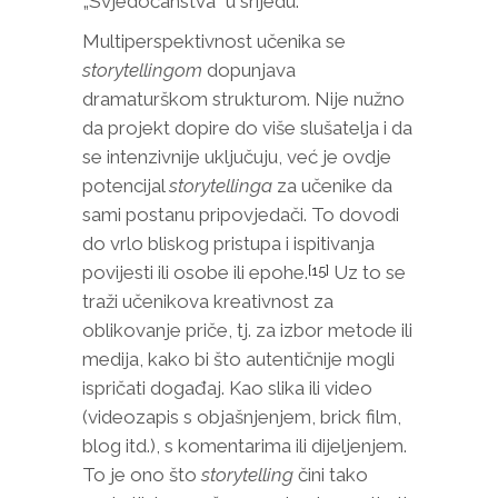
„Svjedočanstva“ u srijedu.
Multiperspektivnost učenika se
storytelling
om
dopunjava
dramaturškom strukturom. Nije nužno
da projekt dopire do više slušatelja i da
se intenzivnije uključuju, već je ovdje
potencijal
storytellin
ga
za učenike da
sami postanu pripovjedači. To dovodi
do vrlo bliskog pristupa i ispitivanja
povijesti ili osobe ili epohe.
Uz to se
[15]
traži učenikova kreativnost za
oblikovanje priče, tj. za izbor metode ili
medija, kako bi što autentičnije mogli
ispričati događaj. Kao slika ili video
(videozapis s objašnjenjem, brick film,
blog itd.), s komentarima ili dijeljenjem.
To je ono što
storytelling
čini tako