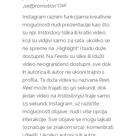
„s
elfpromotion
“).
[12]
Instagram raznim funkcijama kreativne
mogućnosti nudi prezentacije kao što
su npr.
Instastory
(slika ili kratki video,
koji su vidljivi samo 24 sata, ukoliko se
ne spreme na „Highlight“ i budu duže
dostupni). Na
Feed
u
su slike ili (duži)
video neograničeno dostupni, sve dok
ih autorica ili autor ne ukloni trajno s
profila. Ta duža videa su nazvana
Reel
.
Reel
može trajati do 90 sekundi, dok
jedan video na
Instastoryj
u
traje samo
15 sekundi. Instagram, uz različite
mogućnosti objave, nudi i više opcija
interakcije. Sve objave se mogu lajkati
(označuje se znakom srca), komentirati
i dijeliti. Ukoliko autorica ili autor