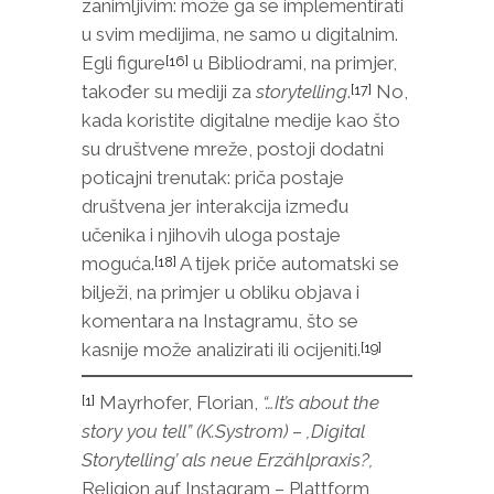
zanimljivim: može ga se implementirati
u svim medijima, ne samo u digitalnim.
Egli figure
u Bibliodrami, na primjer,
[16]
također su mediji za
storytelling
.
No,
[17]
kada koristite digitalne medije kao što
su društvene mreže, postoji dodatni
poticajni trenutak: priča postaje
društvena jer interakcija između
učenika i njihovih uloga postaje
moguća.
A tijek priče automatski se
[18]
bilježi, na primjer u obliku objava i
komentara na Instagramu, što se
kasnije može analizirati ili ocijeniti.
[19]
Mayrhofer, Florian,
“…It’s about the
[1]
story you tell” (K.Systrom) – ,Digital
Storytelling’ als neue Erzählpraxis?,
Religion auf Instagram – Plattform,