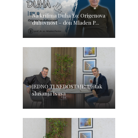
Na krilima Duha E9: Origenova
duhovnost – don Mladen P...
JEDNO TI NEDOSTAJE: Užitak
slušanja Isusa