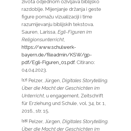
života odjednom oživljava biblijsko
razdoblje. Mijenjanje držanja i geste
figure pomažu vizualizaciji i time
razumijevanju biblijskih tekstova.
Sauren, Larissa,
Egli-Figuren im
Religionsunterricht
,
https://www.schulwerk-
bayern.de/fileadmin/KSW/gp-
pdf/Egli-Figuren_01.pdf
. Citirano:
04.04.2023.
Pelzer, Jürgen,
Digitales Storytelling.
[17]
Über die Macht der Geschichten im
Unterricht
, u engagement. Zeitschrift
für Erziehung und Schule, vol. 34, br. 1,
2016., str. 15.
Pelzer, Jürgen,
Digitales Storytelling.
[18]
Über die Macht der Geschichten im