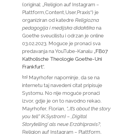
(original: „Religion auf Instagram –
Plattform,Content,User,Praxis“) je
organiziran od katedre
Religiozna
pedagogija i medijska didaktika
na
Goethe sveucilistu i odrzan je online
03.02.2023. Moguce je pronaci sva
predavanja na YouTube-Kanalu „
FB07
Katholische Theologie Goethe-Uni
Frankfurt
“.
Mayrhofer napominje, da se na
[11]
internetu taj navedeni citat pripisuje
Systomu. No nije moguće pronaći
izvor, gdje je on to navodno rekao.
Mayrhofer, Florian,
“…It’s about the story
you tell” (K.Systrom) – ,Digital
Storytelling’ als neue Erzählpraxis?,
Religion auf Instagram – Plattform,