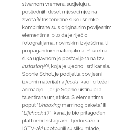
stvarnom vremenu sudjeluju u
posljednjih deset mjeseci njezina
života.
Inscenirane slike i snimke
[5]
kombinirane su s originalnim povijesnim
elementima, bilo da je riječ o
fotografijama, novinskim izvješćima ili
propagandnim materijalima. Pokretna
slika uglavnom je postavljena na tzv.
Instastory
, koja je ujedno i srž kanala.
[6]
Sophie Scholl je podijelila povijesni
izvorni materijal na
feedu
, kao i crteže i
animacije – jer je Sophie uistinu bila
talentirana umjetnica. S elementima
poput “
Unboxing
maminog paketa” ili
“
Lifehack
17″, kanal je bio prilagođen
platformi Instagram. Tjedni sažeci
IGTV-a
upotpunili su sliku mlade,
[7]