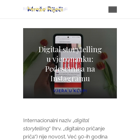
Digital storytelling
u vjeronauku:
Pedesetnica na
Instagramu
VJERA U KLUPI
Internacionalni naziv „
digital
storytelling
“ (hrv. „digitalno pričanje
priča“) nije novost. Već 90-ih godina