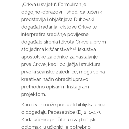
„Crkva u svijetu“. Formuliran je
odgojno-obrazovni ishod, da „učenik
predstavlja i objašnjava Duhovski
događaj rađanja Kristove Crkve te
interpretira središnje povijesne
događaje širenja i života Crkve u prvim
stoljećima kršćanstva“
. Iskustva
[14]
apostolske zajednice za nastajanje
prve Crkve, kao i obilježja i struktura
prve kršćanske zajednice, mogu se na
kreativan način obraditi upravo
prethodno opisanim Instagram
projektom.
Kao izvor može poslužiti biblijska priča
o događaju Pedesetnice (Dj 2, 1-47).
Kada učenici pročitaju ovaj biblijski
odlomak, u učionici je potrebno