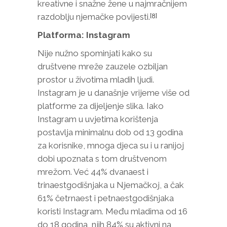
kreativne i snažne žene u najmračnijem
razdoblju njemačke povijesti.
[8]
Platforma: Instagram
Nije nužno spominjati kako su
društvene mreže zauzele ozbiljan
prostor u životima mladih ljudi.
Instagram je u današnje vrijeme više od
platforme za dijeljenje slika. Iako
Instagram u uvjetima korištenja
postavlja minimalnu dob od 13 godina
za korisnike, mnoga djeca su i u ranijoj
dobi upoznata s tom društvenom
mrežom. Već 44% dvanaest i
trinaestgodišnjaka u Njemačkoj, a čak
61% četrnaest i petnaestgodišnjaka
koristi Instagram. Među mladima od 16
do 18 godina, njih 84% su aktivni na