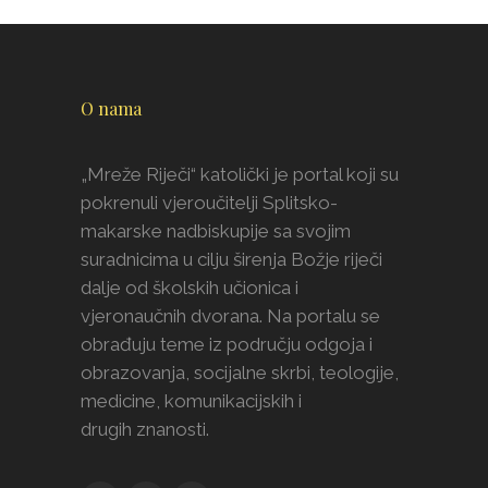
O nama
„Mreže Riječi“ katolički je portal koji su
pokrenuli vjeroučitelji Splitsko-
makarske nadbiskupije sa svojim
suradnicima u cilju širenja Božje riječi
dalje od školskih učionica i
vjeronaučnih dvorana. Na portalu se
obrađuju teme iz području odgoja i
obrazovanja, socijalne skrbi, teologije,
medicine, komunikacijskih i
drugih znanosti.