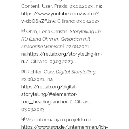
Content, User, Praxis, 03.02.2023., na:
https://www.youtube.com/watch?
v=dbO65ZffJsw
. Citirano: 03.03.2023.
Ohm, Lena Christin,
Storytelling im
[2]
RU (Lena Ohm im Gespräch mit
Friederike Wenisch),
22.08.2021,
na:
https://relilab.org/storytelling-im-
ru/
. Citirano: 03.03.2023.
Richter, Olav,
Digital Storytelling,
[3]
22.08.2021., na:
https://relilab.org/digital-
storytelling/#elementor-
toc__heading-anchor-0
. Citirano:
03.03.2023.
Više informacija o projektu na:
[4]
https://www.swr.de/unternehmen/ich-