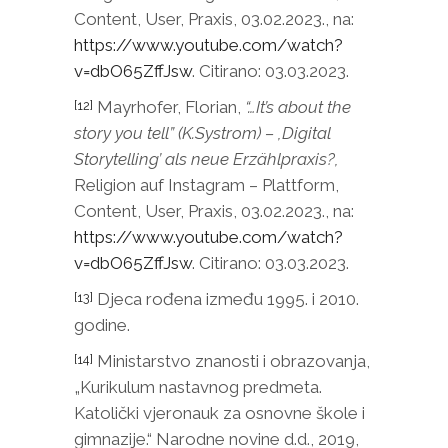
Content, User, Praxis, 03.02.2023., na:
https://www.youtube.com/watch?
v=dbO65ZffJsw
. Citirano: 03.03.2023.
Mayrhofer, Florian,
“…It’s about the
[12]
story you tell” (K.Systrom) – ,Digital
Storytelling’ als neue Erzählpraxis?,
Religion auf Instagram – Plattform,
Content, User, Praxis, 03.02.2023., na:
https://www.youtube.com/watch?
v=dbO65ZffJsw
. Citirano: 03.03.2023.
Djeca rođena između 1995. i 2010.
[13]
godine.
Ministarstvo znanosti i obrazovanja,
[14]
„Kurikulum nastavnog predmeta.
Katolički vjeronauk za osnovne škole i
gimnazije.“ Narodne novine d.d., 2019,