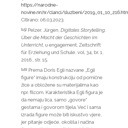
https://narodne-
novine.nn.hr/clanci/sluzbeni/2019_01_10_216.ht
Citirano: 06.03.2023.
Pelzer, Jürgen,
Digitales Storytelling.
[15]
Über die Macht der Geschichten im
Unterricht
, u engagement. Zeitschrift
für Erziehung und Schule, vol. 34, br. 1,
2016., str. 15.
Prema Doris Egli nazvane „Egli
[16]
figure“ imaju konstrukciju od pomične
žice a obložene su materijalima kao
npr. filcom. Karakteristika Egli figura je
da nemaju lica, samo „govore“
gestama i govorom tijela. Već i sama
izrada figure može biti iskustvo vjere,
jer pitanje odjeće, okoliša i načina