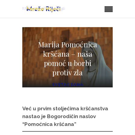
Marija Pomoćnica
kršćana – naša
pomoć u borbi
protiv zla
SVETAC DANA
Već u prvim stoljećima kršćanstva
nastao je Bogorodičin naslov
“Pomoćnica kršćana”