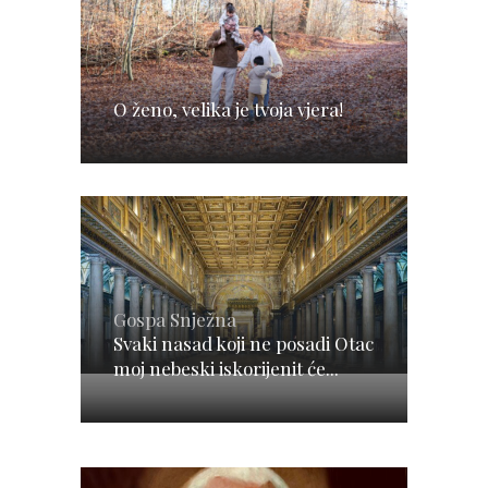
O ženo, velika je tvoja vjera!
Gospa Snježna
Svaki nasad koji ne posadi Otac
moj nebeski iskorijenit će...