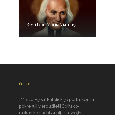
Sveti Ivan Marija Vianney
O nama
„Mreže Riječi“ katolički je portal koji su
pokrenuli vjeroučitelji Splitsko-
makarske nadbiskupije sa svojim