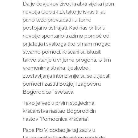
Da je čovjekov život kratka vijeka i pun
nevolja (Job 14,1), lako je iskusiti, ali
puno teže prevladati i u tome
postojano ustrajati. Kad nas pritisnu
nevolje spontano tražimo pomoć od
prijatelja i svakoga tko bi nam mogao
stvarno pomoći. Kršćani su iskusili
takvo stanje u vrijeme progona. U tim
vremenima straha, tjeskobe i
zlostavljanja intenzivnije su se utjecali
pomoći i zaštiti Božjoj i zagovoru
Bogorodice i svetaca.
Tako je već u prvim stoljećima
kršćanstva nastao Bogorodičin
naslov “Pomoćnica kršćana”.
Papa Pio V. dodao je taj zaziv u
Lauretanske litanije nakon pobjede