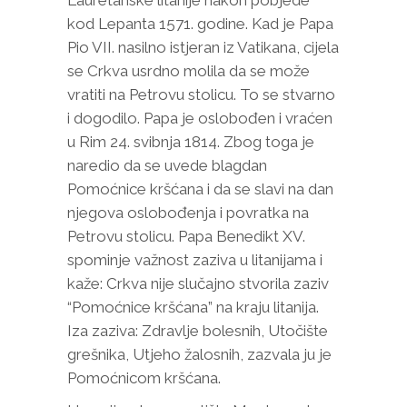
kod Lepanta 1571. godine. Kad je Papa
Pio VII. nasilno istjeran iz Vatikana, cijela
se Crkva usrdno molila da se može
vratiti na Petrovu stolicu. To se stvarno
i dogodilo. Papa je oslobođen i vraćen
u Rim 24. svibnja 1814. Zbog toga je
naredio da se uvede blagdan
Pomoćnice kršćana i da se slavi na dan
njegova oslobođenja i povratka na
Petrovu stolicu. Papa Benedikt XV.
spominje važnost zaziva u litanijama i
kaže: Crkva nije slučajno stvorila zaziv
“Pomoćnice kršćana” na kraju litanija.
Iza zaziva: Zdravlje bolesnih, Utočište
grešnika, Utjeho žalosnih, zazvala ju je
Pomoćnicom kršćana.