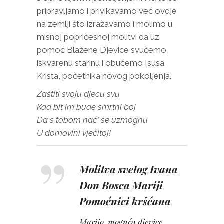
pripravljamo i privikavamo već ovdje
na zemlji što izražavamo i molimo u
misnoj popričesnoj molitvi da uz
pomoć Blažene Djevice svučemo
iskvarenu starinu i obučemo Isusa
Krista, početnika novog pokoljenja.
Zaštiti svoju djecu svu
Kad bit im bude smrtni boj
Da s tobom nać’ se uzmognu
U domovini vječitoj!
Molitva svetog Ivana
Don Bosca Mariji
Pomoćnici kršćana
Marijo, moguća djevice,