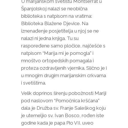
U marijanskom svetištu Montserrat u
Španjolskoj nalazi se neobična
biblioteka s natpisom na vratima:
Biblioteka Blažene Djevice. Na
iznenađenje posjetitelja u njoj se ne
nalazi ni jedna knjiga. Tu su
raspoređene samo pločice, najčešće s
natpisom “Marija mi je pomogla” i
mnoštvo ortopedskih pomagala i
proteza ozdravljenih vjernika. Slično je i
u mnogim drugim marijanskim crkvama
i svetištima.
Velik doprinos širenju pobožnosti Mariji
pod naslovom “Pomoćnica kršćana”
dala je Družba sv. Franje Saleškog koju
je utemeljio sv. Ivan Bosco, rođen iste
godine kada je papa Pio VII. uveo