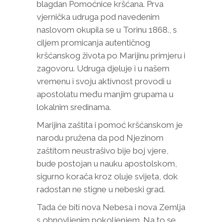
blagdan Pomoćnice kršćana. Prva
vjernička udruga pod navedenim
naslovom okupila se u Torinu 1868., s
ciljem promicanja autentičnog
kršćanskog života po Marijinu primjeru i
zagovoru. Udruga djeluje i u našem
vremenu i svoju aktivnost provodi u
apostolatu među manjim grupama u
lokalnim sredinama.
Marijina zaštita i pomoć kršćanskom je
narodu pružena da pod Njezinom
zaštitom neustrašivo bije boj vjere,
bude postojan u nauku apostolskom,
sigurno korača kroz oluje svijeta, dok
radostan ne stigne u nebeski grad.
Tada će biti nova Nebesa i nova Zemlja
s obnovljenim pokoljenjem. Na to se