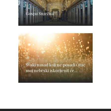
Gospa Snježna
Svaki nasad koji ne posadi Otac
moj nebeski iskorijenit će...