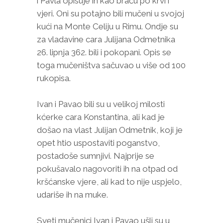
i Pavla opisuje ih kao braću po krvi i
vjeri. Oni su potajno bili mučeni u svojoj
kući na Monte Celiju u Rimu. Ondje su
za vladavine cara Julijana Odmetnika
26. lipnja 362. bili i pokopani. Opis se
toga mučeništva sačuvao u više od 100
rukopisa.
Ivan i Pavao bili su u velikoj milosti
kćerke cara Konstantina, ali kad je
došao na vlast Julijan Odmetnik, koji je
opet htio uspostaviti poganstvo,
postadoše sumnjivi. Najprije se
pokušavalo nagovoriti ih na otpad od
kršćanske vjere, ali kad to nije uspjelo,
udariše ih na muke.
Sveti mučenici Ivan i Pavao ušli su u