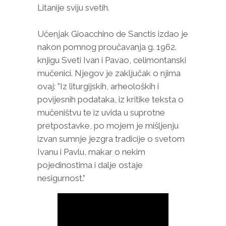
Litanije sviju svetih.
Učenjak Gioacchino de Sanctis izdao je
nakon pomnog proučavanja g. 1962.
knjigu Sveti Ivan i Pavao, celimontanski
mučenici. Njegov je zaključak o njima
ovaj: ”Iz liturgijskih, arheoloških i
povijesnih podataka, iz kritike teksta o
mučeništvu te iz uvida u suprotne
pretpostavke, po mojem je mišljenju
izvan sumnje jezgra tradicije o svetom
Ivanu i Pavlu, makar o nekim
pojedinostima i dalje ostaje
nesigurnost.”