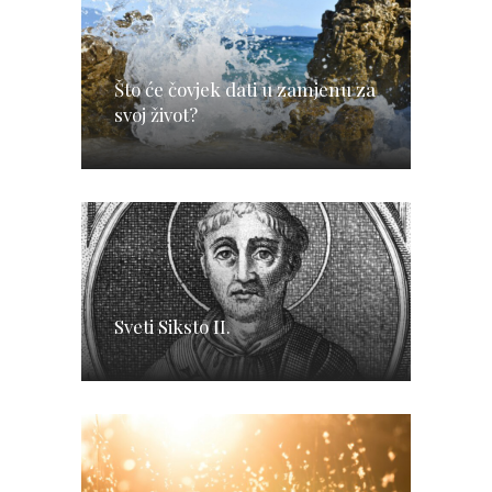
Što će čovjek dati u zamjenu za
svoj život?
Sveti Siksto II.