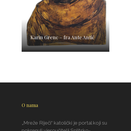
Karin Grenc – fra Ante Antić
O nama
„Mreže Riječi“ katolički je portal koji su
pokrenuli vjeroučitelji Splitsko-