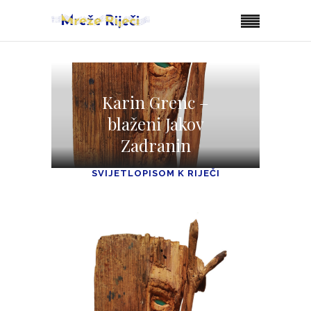
Karin Grenc –
blaženi Jakov
Zadranin
SVIJETLOPISOM K RIJEČI