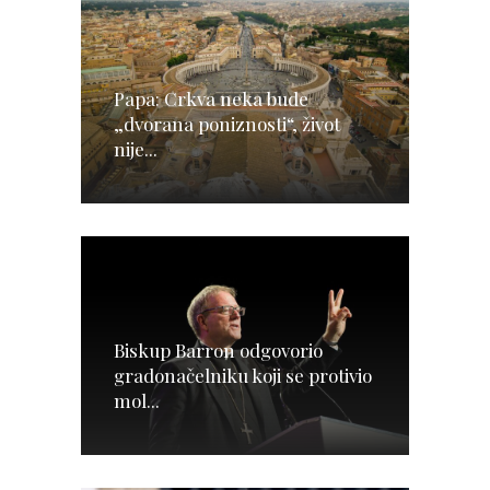
Papa: Crkva neka bude
„dvorana poniznosti“, život
nije...
Biskup Barron odgovorio
gradonačelniku koji se protivio
mol...