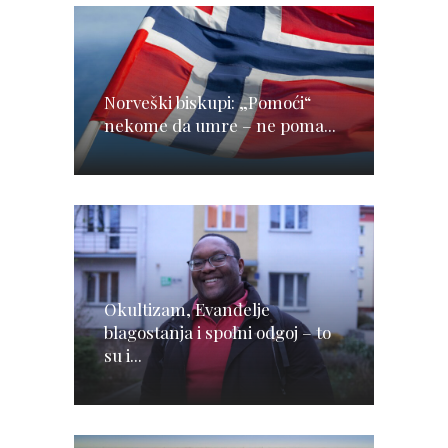
Norveški biskupi: „Pomoći“
nekome da umre – ne poma...
Okultizam, Evanđelje
blagostanja i spolni odgoj – to
su i...