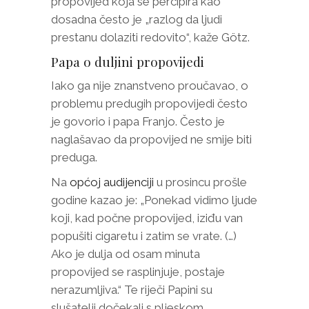
propovijed koja se percipira kao
dosadna često je „razlog da ljudi
prestanu dolaziti redovito“, kaže Götz.
Papa o duljini propovijedi
Iako ga nije znanstveno proučavao, o
problemu predugih propovijedi često
je govorio i papa Franjo. Često je
naglašavao da propovijed ne smije biti
preduga.
Na
općoj audijenciji
u prosincu prošle
godine kazao je: „Ponekad vidimo ljude
koji, kad počne propovijed, iziđu van
popušiti cigaretu i zatim se vrate. (…)
Ako je dulja od osam minuta
propovijed se rasplinjuje, postaje
nerazumljiva.“ Te riječi Papini su
slušatelji dočekali s pljeskom.