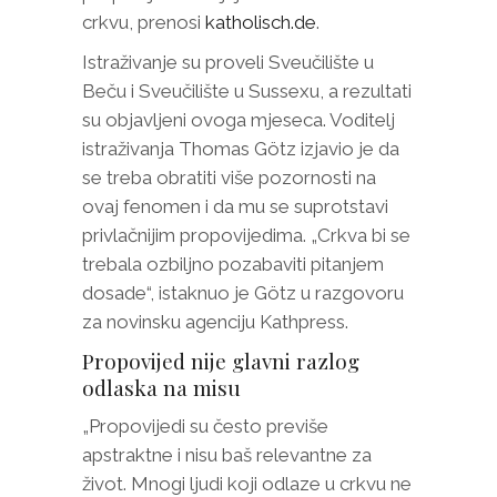
crkvu, prenosi
katholisch.de
.
Istraživanje su proveli Sveučilište u
Beču i Sveučilište u Sussexu, a rezultati
su objavljeni ovoga mjeseca. Voditelj
istraživanja Thomas Götz izjavio je da
se treba obratiti više pozornosti na
ovaj fenomen i da mu se suprotstavi
privlačnijim propovijedima. „Crkva bi se
trebala ozbiljno pozabaviti pitanjem
dosade“, istaknuo je Götz u razgovoru
za novinsku agenciju Kathpress.
Propovijed nije glavni razlog
odlaska na misu
„Propovijedi su često previše
apstraktne i nisu baš relevantne za
život. Mnogi ljudi koji odlaze u crkvu ne