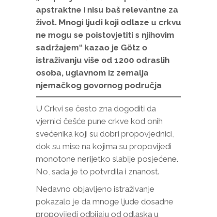
apstraktne i nisu baš relevantne za
život. Mnogi ljudi koji odlaze u crkvu
ne mogu se poistovjetiti s njihovim
sadržajem“ kazao je Götz o
istraživanju više od 1200 odraslih
osoba, uglavnom iz zemalja
njemačkog govornog područja
U Crkvi se često zna dogoditi da
vjernici češće pune crkve kod onih
svećenika koji su dobri propovjednici,
dok su mise na kojima su propovijedi
monotone nerijetko slabije posjećene.
No, sada je to potvrdila i znanost.
Nedavno objavljeno istraživanje
pokazalo je da mnoge ljude dosadne
propovijedi odbijaju od odlaska u