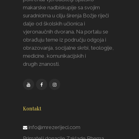
makarske nadbiskupije sa svojim
suradnicima u cilju širenja Božje riječi
dalje od školskih učionica i
vjeronaučnih dvorana. Na portalu se
obrađuju teme iz području odgoja i
obrazovanja, socijalne skrbi, teologije,
medicine, komunikacijskih i
drugih znanosti.
Kontakt
info@mrezerijeci.com
Primatelj donacije Zaklade Rhema