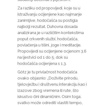
Za razliku od propovijedi, koje su u
istraživanju ocijenjene kao najmanje
zanimljive, hodočašća su postigla
najbolji rezultat. Duhovna dosada
analizirana je u različitim kontekstima
poput crkvenih službi, hodočašća,
povlačenja u tišini, joge i meditacije.
Propovijedi su ocijenjene ocjenom 3,6
na ljestvici od 1 do 5, dok su
hodočašća ocijenjena s 1,3.
Götz je tu privlačnost hodočašća
ovako objasnio: „Doživite prirodu,
tjelovježbu i društvenu interakciju kao i
izazove zbog vremena ili rute, što
iskustvo čini dinamičnim. Osim toga,
svatko može odrediti vlastiti tempo,