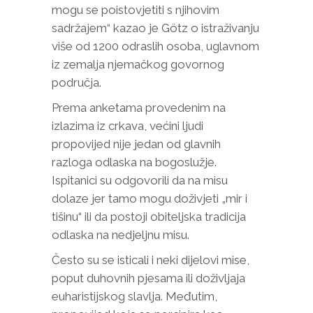
mogu se poistovjetiti s njihovim
sadržajem“ kazao je Götz o istraživanju
više od 1200 odraslih osoba, uglavnom
iz zemalja njemačkog govornog
područja.
Prema anketama provedenim na
izlazima iz crkava, većini ljudi
propovijed nije jedan od glavnih
razloga odlaska na bogoslužje.
Ispitanici su odgovorili da na misu
dolaze jer tamo mogu doživjeti „mir i
tišinu“ ili da postoji obiteljska tradicija
odlaska na nedjeljnu misu.
Često su se isticali i neki dijelovi mise,
poput duhovnih pjesama ili doživljaja
euharistijskog slavlja. Međutim,