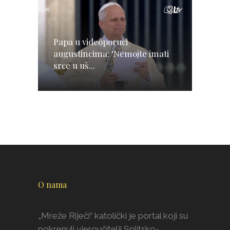
Papa u videoporuci
augustincima: ‘Nemojte imati
srce u uš...
O nama
„Mreže Riječi“ katolički je portal koji su
pokrenuli vjeroučitelji Splitsko-