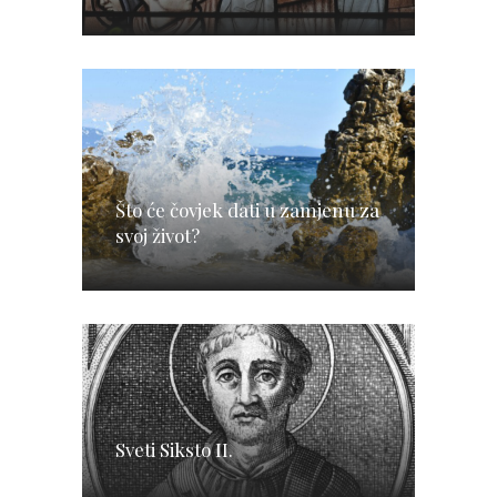
Što će čovjek dati u zamjenu za
svoj život?
Sveti Siksto II.