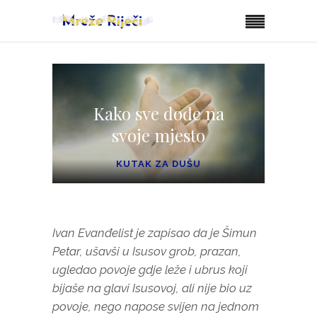
Kako sve dođe na
svoje mjesto
KUTAK ZA DUŠU
Ivan Evanđelist je zapisao da je Šimun
Petar, ušavši u Isusov grob, prazan,
ugledao povoje gdje leže i ubrus koji
bijaše na glavi Isusovoj, ali nije bio uz
povoje, nego napose svijen na jednom