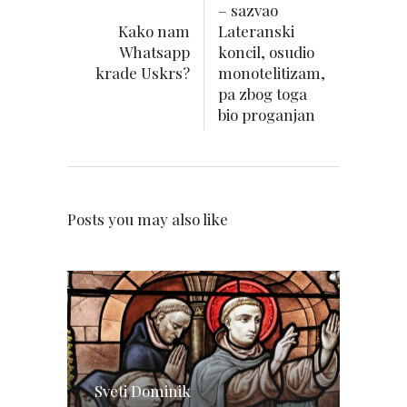
– sazvao
Kako nam
Lateranski
Whatsapp
koncil, osudio
krade Uskrs?
monotelitizam,
pa zbog toga
bio proganjan
Posts you may also like
Sveti Dominik