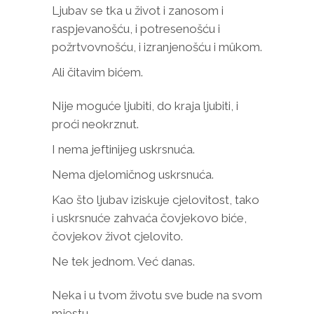
Ljubav se tka u život i zanosom i
raspjevanošću, i potresenošću i
požrtvovnošću, i izranjenošću i mûkom.
Ali čitavim bićem.
Nije moguće ljubiti, do kraja ljubiti, i
proći neokrznut.
I nema jeftinijeg uskrsnuća.
Nema djelomičnog uskrsnuća.
Kao što ljubav iziskuje cjelovitost, tako
i uskrsnuće zahvaća čovjekovo biće,
čovjekov život cjelovito.
Ne tek jednom. Već danas.
Neka i u tvom životu sve bude na svom
mjestu.