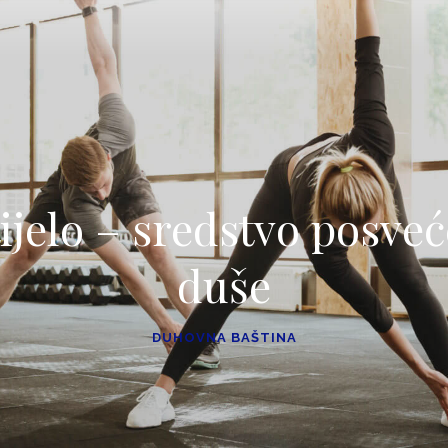
ijelo – sredstvo posve
duše
DUHOVNA BAŠTINA