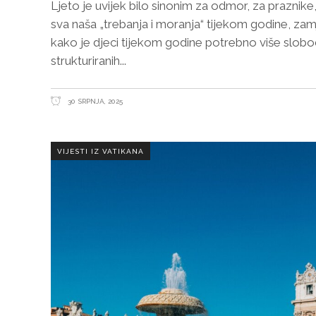
Ljeto je uvijek bilo sinonim za odmor, za praznike
sva naša „trebanja i moranja“ tijekom godine, za
kako je djeci tijekom godine potrebno više slob
strukturiranih
30 SRPNJA, 2025
VIJESTI IZ VATIKANA