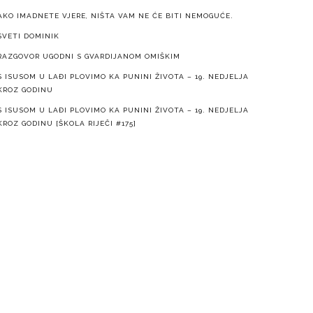
AKO IMADNETE VJERE, NIŠTA VAM NE ĆE BITI NEMOGUĆE.
SVETI DOMINIK
RAZGOVOR UGODNI S GVARDIJANOM OMIŠKIM
S ISUSOM U LAĐI PLOVIMO KA PUNINI ŽIVOTA – 19. NEDJELJA
KROZ GODINU
S ISUSOM U LAĐI PLOVIMO KA PUNINI ŽIVOTA – 19. NEDJELJA
KROZ GODINU [ŠKOLA RIJEČI #175]