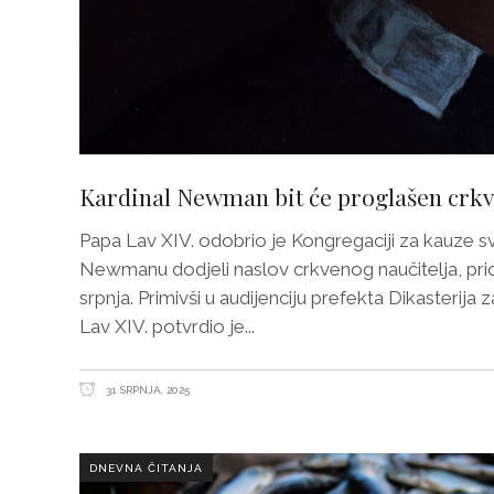
Kardinal Newman bit će proglašen crk
Papa Lav XIV. odobrio je Kongregaciji za kauze 
Newmanu dodjeli naslov crkvenog naučitelja, priop
srpnja. Primivši u audijenciju prefekta Dikasteri
Lav XIV. potvrdio je
31 SRPNJA, 2025
DNEVNA ČITANJA