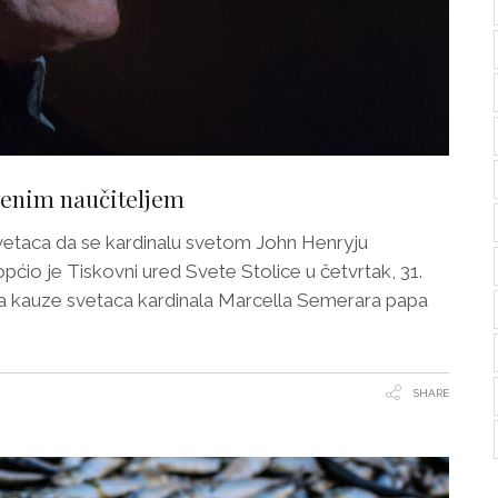
venim naučiteljem
svetaca da se kardinalu svetom John Henryju
ćio je Tiskovni ured Svete Stolice u četvrtak, 31.
ja za kauze svetaca kardinala Marcella Semerara papa
SHARE