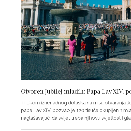
Otvoren Jubilej mladih: Papa Lav XIV. p
Tijekom iznenadnog dolaska na misu otvaranja Jubi
papa Lav XIV. pozvao je 120 tisuća okupljenih mla
naglašavajući da svijet treba njihovu svjetlost i glas