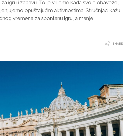
, za igru i zabavu. To je vrijeme kada svoje obaveze,
mjenjujemo opuštajućim aktivnostima. Stručnjaci kažu
odnog vremena za spontanu igru, a manje
SHARE