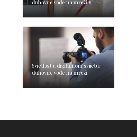
duhovne vođe na mreži R...
Svjetlost u digitalnom svijetu:
duhovne vođe na mreži