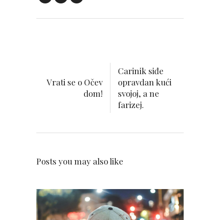
Carinik siđe
Vrati se o Očev
opravdan kući
dom!
svojoj, a ne
farizej.
Posts you may also like