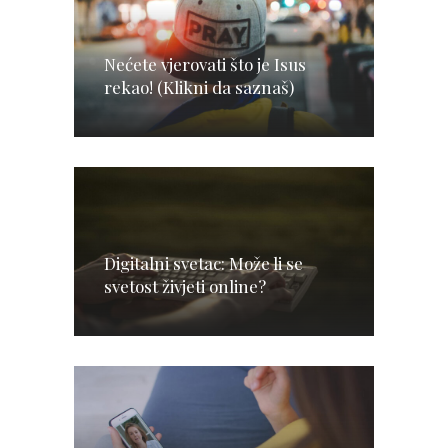
Nećete vjerovati što je Isus
rekao! (Klikni da saznaš)
Digitalni svetac: Može li se
svetost živjeti online?