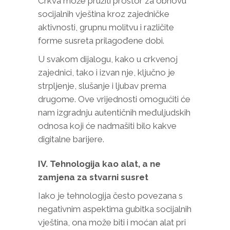
Crkva može pružiti prostor za obnovu
socijalnih vještina kroz zajedničke
aktivnosti, grupnu molitvu i različite
forme susreta prilagođene dobi.
U svakom dijalogu, kako u crkvenoj
zajednici, tako i izvan nje, ključno je
strpljenje, slušanje i ljubav prema
drugome. Ove vrijednosti omogućiti će
nam izgradnju autentičnih međuljudskih
odnosa koji će nadmašiti bilo kakve
digitalne barijere.
IV. Tehnologija kao alat, a ne
zamjena za stvarni susret
Iako je tehnologija često povezana s
negativnim aspektima gubitka socijalnih
vještina, ona može biti i moćan alat pri