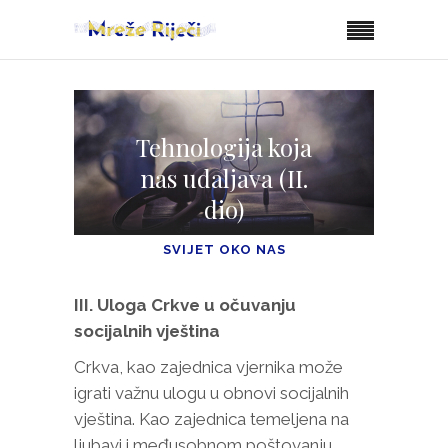
Tehnologija koja
nas udaljava (II.
dio)
SVIJET OKO NAS
III. Uloga Crkve u očuvanju
socijalnih vještina
Crkva, kao zajednica vjernika može
igrati važnu ulogu u obnovi socijalnih
vještina. Kao zajednica temeljena na
ljubavi i međusobnom poštovanju,