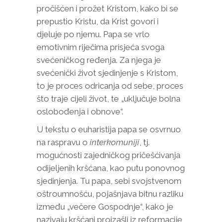
pročišćen i prožet Kristom, kako bi se
prepustio Kristu, da Krist govori i
djeluje po njemu. Papa se vrlo
emotivnim riječima prisjeća svoga
svećeničkog ređenja. Za njega je
svećenički život sjedinjenje s Kristom,
to je proces odricanja od sebe, proces
što traje cijeli život, te „uključuje bolna
oslobođenja i obnove“.
U tekstu o euharistija papa se osvrnuo
na raspravu o
interkomuniji
, tj.
mogućnosti zajedničkog pričešćivanja
odijeljenih kršćana, kao putu ponovnog
sjedinjenja. Tu papa, sebi svojstvenom
oštroumnošću, pojašnjava bitnu razliku
između „večere Gospodnje“, kako je
nazivaju kršćani proizašli iz reformacije