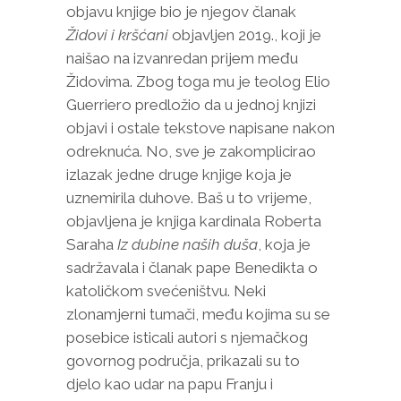
objavu knjige bio je njegov članak
Židovi i kršćani
objavljen 2019., koji je
naišao na izvanredan prijem među
Židovima. Zbog toga mu je teolog Elio
Guerriero predložio da u jednoj knjizi
objavi i ostale tekstove napisane nakon
odreknuća. No, sve je zakomplicirao
izlazak jedne druge knjige koja je
uznemirila duhove. Baš u to vrijeme,
objavljena je knjiga kardinala Roberta
Saraha
Iz dubine naših duša
, koja je
sadržavala i članak pape Benedikta o
katoličkom svećeništvu. Neki
zlonamjerni tumači, među kojima su se
posebice isticali autori s njemačkog
govornog područja, prikazali su to
djelo kao udar na papu Franju i