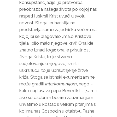
konsupstancijacije, je pretvorba,
preobrazba našega života po kojoj nas
raspeti i uskrsli Krist uvlači u svoju
novost. Stoga, euharistija ne
predstavlja samo zajedničku večeru na
kojoj bi se blagovalo „malo Kristova
tijela i pilo malo njegove krvi“. Ona ide
znatno iznad toga: ona je prisutnost
živoga Krista, to je stvarno
sudjelovanju u njegovoj smrti i
uskrsnuću, to je uprisutnjenje žrtve
križa. Stoga se istinski ekumenizam ne
može graditi
interkomunijom
, nego –
kako naglašava papa Benedikt – „samo
ako se osobnim bolnim zauzimanjem
uhvatimo u koštac s velikim pitanjima s
kojima nas Gospodin u otajstvu Pashe