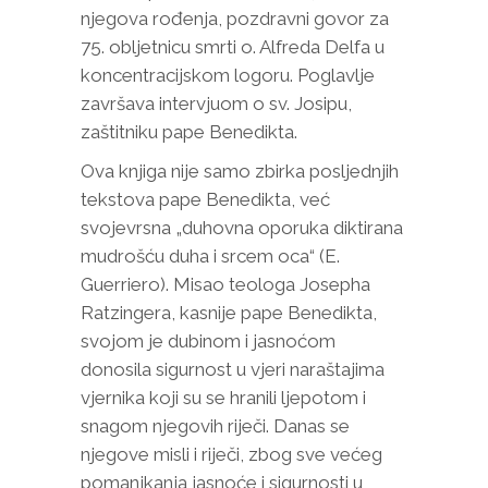
njegova rođenja, pozdravni govor za
75. obljetnicu smrti o. Alfreda Delfa u
koncentracijskom logoru. Poglavlje
završava intervjuom o sv. Josipu,
zaštitniku pape Benedikta.
Ova knjiga nije samo zbirka posljednjih
tekstova pape Benedikta, već
svojevrsna „duhovna oporuka diktirana
mudrošću duha i srcem oca“ (E.
Guerriero). Misao teologa Josepha
Ratzingera, kasnije pape Benedikta,
svojom je dubinom i jasnoćom
donosila sigurnost u vjeri naraštajima
vjernika koji su se hranili ljepotom i
snagom njegovih riječi. Danas se
njegove misli i riječi, zbog sve većeg
pomanjkanja jasnoće i sigurnosti u