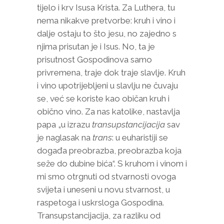
tijelo i krv Isusa Krista. Za Luthera, tu
nema nikakve pretvorbe: kruh i vino i
dalje ostaju to što jesu, no zajedno s
njima prisutan je i Isus. No, ta je
prisutnost Gospodinova samo
privremena, traje dok traje slavlje. Kruh
i vino upotrijebljeni u slavlju ne čuvaju
se, već se koriste kao običan kruh i
obično vino. Za nas katolike, nastavlja
papa „u izrazu
transupstancijacija
sav
je naglasak na
trans
: u euharistiji se
događa preobrazba, preobrazba koja
seže do dubine bića“. S kruhom i vinom i
mi smo otrgnuti od stvarnosti ovoga
svijeta i uneseni u novu stvarnost, u
raspetoga i uskrsloga Gospodina.
Transupstancijacija, za razliku od