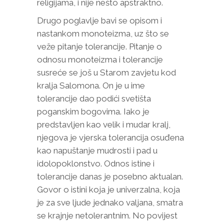
religijama, i nije nešto apstraktno.
Drugo poglavlje bavi se opisom i
nastankom monoteizma, uz što se
veže pitanje tolerancije. Pitanje o
odnosu monoteizma i tolerancije
susreće se još u Starom zavjetu kod
kralja Salomona. On je u ime
tolerancije dao podići svetišta
poganskim bogovima. Iako je
predstavljen kao velik i mudar kralj,
njegova je vjerska tolerancija osuđena
kao napuštanje mudrosti i pad u
idolopoklonstvo. Odnos istine i
tolerancije danas je posebno aktualan.
Govor o istini koja je univerzalna, koja
je za sve ljude jednako valjana, smatra
se krajnje netolerantnim. No povijest