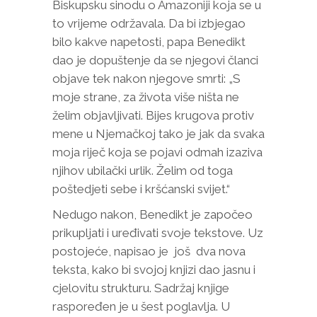
Biskupsku sinodu o Amazoniji koja se u
to vrijeme održavala. Da bi izbjegao
bilo kakve napetosti, papa Benedikt
dao je dopuštenje da se njegovi članci
objave tek nakon njegove smrti: „S
moje strane, za života više ništa ne
želim objavljivati. Bijes krugova protiv
mene u Njemačkoj tako je jak da svaka
moja riječ koja se pojavi odmah izaziva
njihov ubilački urlik. Želim od toga
poštedjeti sebe i kršćanski svijet.“
Nedugo nakon, Benedikt je započeo
prikupljati i uređivati svoje tekstove. Uz
postojeće, napisao je još dva nova
teksta, kako bi svojoj knjizi dao jasnu i
cjelovitu strukturu. Sadržaj knjige
raspoređen je u šest poglavlja. U