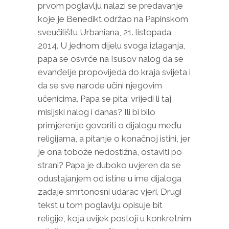
prvom poglavlju nalazi se predavanje
koje je Benedikt održao na Papinskom
sveučilištu Urbaniana, 21. listopada
2014. U jednom dijelu svoga izlaganja,
papa se osvrće na Isusov nalog da se
evanđelje propovijeda do kraja svijeta i
da se sve narode učini njegovim
učenicima. Papa se pita: vrijedi li taj
misijski nalog i danas? Ili bi bilo
primjerenije govoriti o dijalogu među
religijama, a pitanje o konačnoj istini, jer
je ona tobože nedostižna, ostaviti po
strani? Papa je duboko uvjeren da se
odustajanjem od istine u ime dijaloga
zadaje smrtonosni udarac vjeri. Drugi
tekst u tom poglavlju opisuje bit
religije, koja uvijek postoji u konkretnim