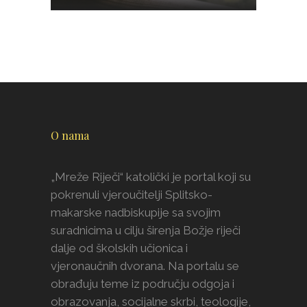
O nama
„Mreže Riječi“ katolički je portal koji su
pokrenuli vjeroučitelji Splitsko-
makarske nadbiskupije sa svojim
suradnicima u cilju širenja Božje riječi
dalje od školskih učionica i
vjeronaučnih dvorana. Na portalu se
obrađuju teme iz području odgoja i
obrazovanja, socijalne skrbi, teologije,