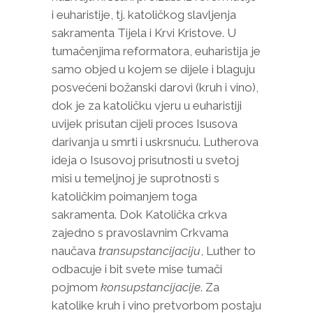
i euharistije, tj. katoličkog slavljenja
sakramenta Tijela i Krvi Kristove. U
tumačenjima reformatora, euharistija je
samo objed u kojem se dijele i blaguju
posvećeni božanski darovi (kruh i vino),
dok je za katoličku vjeru u euharistiji
uvijek prisutan cijeli proces Isusova
darivanja u smrti i uskrsnuću. Lutherova
ideja o Isusovoj prisutnosti u svetoj
misi u temeljnoj je suprotnosti s
katoličkim poimanjem toga
sakramenta. Dok Katolička crkva
zajedno s pravoslavnim Crkvama
naučava
transupstancijaciju
, Luther to
odbacuje i bit svete mise tumači
pojmom
konsupstancijacije
. Za
katolike kruh i vino pretvorbom postaju