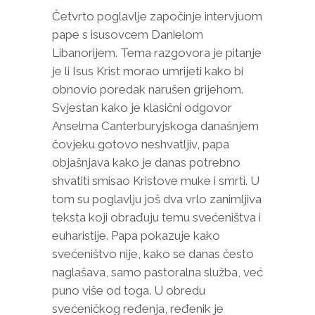
Četvrto poglavlje započinje intervjuom
pape s isusovcem Danielom
Libanorijem. Tema razgovora je pitanje
je li Isus Krist morao umrijeti kako bi
obnovio poredak narušen grijehom.
Svjestan kako je klasični odgovor
Anselma Canterburyjskoga današnjem
čovjeku gotovo neshvatljiv, papa
objašnjava kako je danas potrebno
shvatiti smisao Kristove muke i smrti. U
tom su poglavlju još dva vrlo zanimljiva
teksta koji obrađuju temu svećeništva i
euharistije. Papa pokazuje kako
svećeništvo nije, kako se danas često
naglašava, samo pastoralna služba, već
puno više od toga. U obredu
svećeničkog ređenja, ređenik je