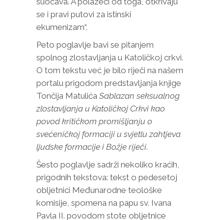
suočava. A polazeći od toga, otkrivaju
se i pravi putovi za istinski
ekumenizam“.
Peto poglavlje bavi se pitanjem
spolnog zlostavljanja u Katoličkoj crkvi.
O tom tekstu već je bilo riječi na našem
portalu prigodom predstavljanja knjige
Tončija Matulića
Sablazan seksualnog
zlostavljanja u Katoličkoj Crkvi kao
povod kritičkom promišljanju o
svećeničkoj formaciji u svjetlu zahtjeva
ljudske formacije i Božje riječi
.
Šesto poglavlje sadrži nekoliko kraćih,
prigodnih tekstova: tekst o pedesetoj
obljetnici Međunarodne teološke
komisije, spomena na papu sv. Ivana
Pavla II. povodom stote obljetnice