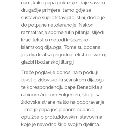
nam, kako papa pokazuje, daje sasvim
drugačije primjere: tamo gdje se
sustavno suprotstavljalo istini, došlo je
do potpune netolerancije. Nakon
razmatranja spomenutih pitanja, slijedi
kraći tekst o metodi kršćansko-
islamskog dijaloga. Tome su dodana
još dva kratka prigodna teksta o svetoj
glazbi i božanskoj liturgiji.
Treće poglavlje donosi nam podulji
tekst o židovsko-kršćanskom dijalogu
te korespondenciju pape Benedikta s
rabinom Arielom Folgerom, što je sa
židovske strane naišlo na odobravanje.
Time je papa još jednom odbacio
optužbe o protužidovskim stavovima
koje je navodno širio svojim djelima.