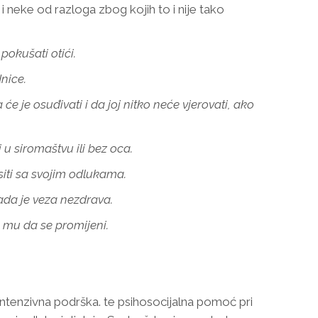
u i neke od razloga zbog kojih to i nije tako
 pokušati otići.
nice.
 će je osuđivati i da joj nitko neće vjerovati, ako
 u siromaštvu ili bez oca.
siti sa svojim odlukama.
kada je veza nezdrava.
i mu da se promijeni.
 intenzivna podrška. te psihosocijalna pomoć pri