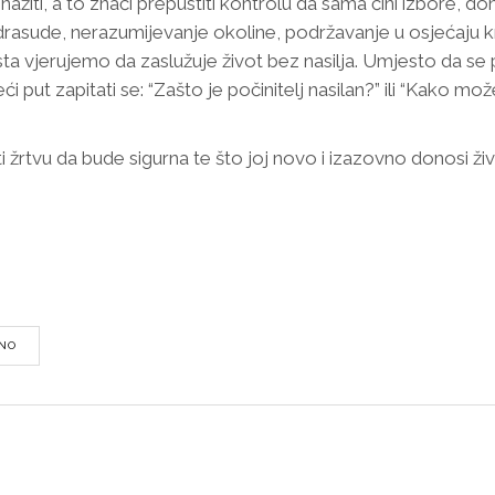
ažiti, a to znači prepustiti kontrolu da sama čini izbore, do
edrasude, nerazumijevanje okoline, podržavanje u osjećaju kr
aista vjerujemo da zaslužuje život bez nasilja. Umjesto da
i put zapitati se: “Zašto je počinitelj nasilan?” ili “Kako mo
i žrtvu da bude sigurna te što joj novo i izazovno donosi živ
DNO