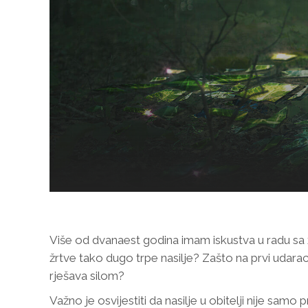
Više od dvanaest godina imam iskustva u radu sa žr
žrtve tako dugo trpe nasilje? Zašto na prvi udarac
rješava silom?
Važno je osvijestiti da nasilje u obitelji nije sam