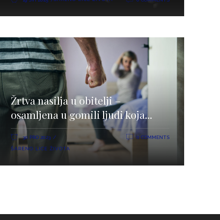
Žrtva nasilja u obitelji –
osamljena u gomili ljudi koja...
30 PRO 2023
0 COMMENTS
ŠARENO LICE ŽIVOTA