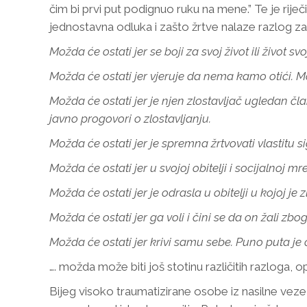
čim bi prvi put podignuo ruku na mene.” Te je riječi
jednostavna odluka i zašto žrtve nalaze razlog za
Možda će ostati jer se boji za svoj život ili život s
Možda će ostati jer vjeruje da nema kamo otići. 
Možda će ostati jer je njen zlostavljač ugledan član
javno progovori o zlostavljanju.
Možda će ostati jer je spremna žrtvovati vlastitu 
Možda će ostati jer u svojoj obitelji i socijalnoj
Možda će ostati jer je odrasla u obitelji u kojoj j
Možda će ostati jer ga voli i čini se da on žali zb
Možda će ostati jer krivi samu sebe. Puno puta je 
…. možda može biti još stotinu različitih razloga, 
Bijeg visoko traumatizirane osobe iz nasilne veze 