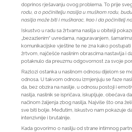
doprinos rješavanju ovog problema. To prije svega 
rodu, a o počinitelju nasilja u muškom rodu, budu
nasilja može biti i muškarac, kao i da počinitelj na
Iskustvo u radu sa žrtvama nasilja u obitelji pokaz
„bezazlenim“ uvredama, naguravanjem, šamarima, a v
komunikacijske vještine te ne zna kako postupati u
žrtvom, najčešće nasilnim obrascima nastavlja i da
potaknulo da preuzmu odgovornost za svoje pona
Razlozi ostanka u nasilnom odnosu dijelom se mogu
odnosa. U takvom odnosu izmjenjuju se faze nasilja
da, bez obzira na nasilje, u odnosu postoji i emoti
nasilja, nasilnik se ispričava, iskupljuje, obećava
načinom žaljenja zbog nasilja. Najviše što ona želi
sve biti bolje. Međutim, iskustvo nam pokazuje d
intenzivnije i brutalnije.
Kada govorimo o nasilju od strane intimnog partne