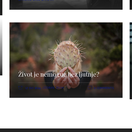
Život je nemoguć bez ljutnje?
ZDRAV DUH
17 SVI 2024
0 COMMENTS