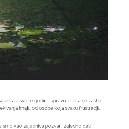
susretala sve te godine upravo je pitanje zašto
čekivanja imaju od osobe koja svaku frustraciju
, te smo kao zajednica pozvani zajedno dati