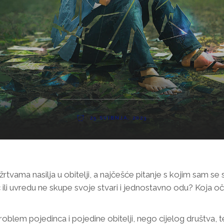
25 SVIBNJA, 2023
tvama nasilja u obitelji, a najčešće pitanje s kojim sam se 
 ili uvredu ne skupe svoje stvari i jednostavno odu? Koja o
o problem pojedinca i pojedine obitelji, nego cijelog društva