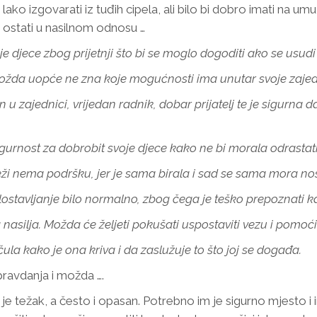
 lako izgovarati iz tuđih cipela, ali bilo bi dobro imati na um
 ostati u nasilnom odnosu …
voje djece zbog prijetnji što bi se moglo dogoditi ako se usudi
Možda uopće ne zna koje mogućnosti ima unutar svoje zajed
 u zajednici, vrijedan radnik, dobar prijatelj te je sigurna da
sigurnost za dobrobit svoje djece kako ne bi morala odrastati
 mreži nema podršku, jer je sama birala i sad se sama mora no
e zlostavljanje bilo normalno, zbog čega je teško prepoznati 
og nasilja. Možda će željeti pokušati uspostaviti vezu i pomoć
čula kako je ona kriva i da zaslužuje to što joj se događa.
opravdanja i možda ….
je težak, a često i opasan. Potrebno im je sigurno mjesto i