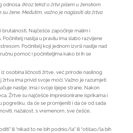
nog odnosa
. (Kroz tekst o žrtvi pišem u ženskom
 su žene. Međutim, važno je naglasiti da žrtva
 i brutalnosti. Najčešće započinje malim i
očinitelj nasilja u pravilu ima slabo razvijene
tresom. Počinitelj koji jednom izvrši nasilje nad
ručnu pomoć i počiniteljima kako bi ih se
z osobina ličnosti žrtve, već prirode nasilnog
 žrtva ima privid svoje moći. Važno je razumjeti
učuje nasilje, ima i svoje lijepe strane. Nakon
eseca. Žrtve su najčešće impresionirane isprikama i
ju pogrešku, da će se promijeniti i da će od sada
noviti, nažalost, s vremenom, sve češće,
ili “nikad to ne bih podnio/la” ili “otišao/la bih