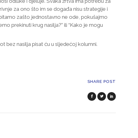
nosi odluke i djeluje. Svaka žrtva ima potrebu za
ivnje za ono što im se događa nisu strategije i
 se pitamo zašto jednostavno ne ode, pokušajmo
žemo prekinuti krug nasilja?” ili “Kako je mogu
ot bez nasilja pisat ću u sljedećoj kolumni.
SHARE POST