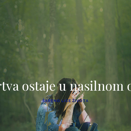
rtva ostaje u nasilnom
ŠARENO LICE ŽIVOTA