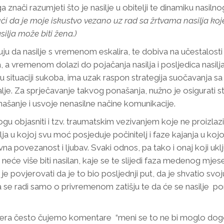
znači razumjeti što je nasilje u obitelji te dinamiku nasil
ći da je moje iskustvo vezano uz rad sa žrtvama nasilja koje
silja može biti žena.)
uju da nasilje s vremenom eskalira, te dobiva na učestalosti
remenom dolazi do pojačanja nasilja i posljedica nasilja. P
 situaciji sukoba, ima uzak raspon strategija suočavanja sa s
lje. Za sprječavanje takvog ponašanja, nužno je osigurati st
šanje i usvoje nenasilne načine komunikacije.
 objasniti i tzv. traumatskim vezivanjem koje ne proizlazi i
 u kojoj svu moć posjeduje počinitelj i faze kajanja u kojoj
vna povezanost i ljubav. Svaki odnos, pa tako i onaj koji uklj
 da neće više biti nasilan, kaje se te slijedi faza medenog mj
 je povjerovati da je to bio posljednji put, da je shvatio svo
a se radi samo o privremenom zatišju te da će se nasilje po
ra često čujemo komentare “meni se to ne bi moglo dogoditi” 