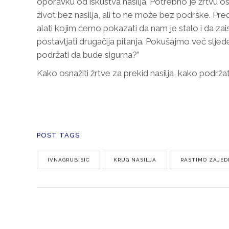
oporavku od iskustva nasilja. Potrebno je žrtvu osn
život bez nasilja, ali to ne može bez podrške. Pr
alati kojim ćemo pokazati da nam je stalo i da z
postavljati drugačija pitanja. Pokušajmo već sljedeć
podržati da bude sigurna?”
Kako osnažiti žrtve za prekid nasilja, kako podržat
POST TAGS
IVNAGRUBISIC
KRUG NASILJA
RASTIMO ZAJE