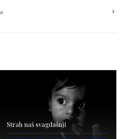
ka
Strah naš svagdašnji
ŠARENO LICE ŽIVOTA
19 SVI 2025
0 COMMENTS