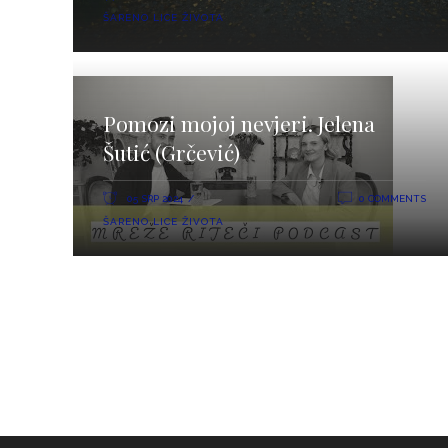
ŠARENO LICE ŽIVOTA
Pomozi mojoj nevjeri. Jelena
Šutić (Grčević)
05 SRP 2024
0 COMMENTS
ŠARENO LICE ŽIVOTA