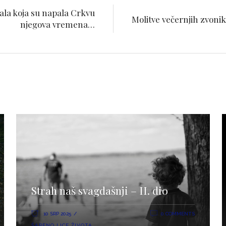
 zala koja su napala Crkvu
Molitve večernjih zvoni
njegova vremena…
Strah naš svagdašnji – II. dio
10 SRP 2025
0 COMMENTS
ŠARENO LICE ŽIVOTA