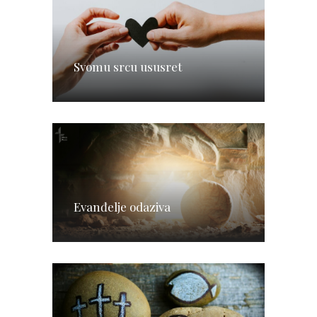
Svomu srcu ususret
Evanđelje odaziva