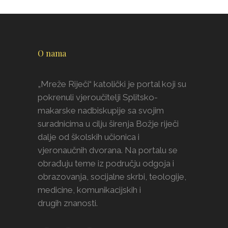
O nama
„Mreže Riječi“ katolički je portal koji su
pokrenuli vjeroučitelji Splitsko-
makarske nadbiskupije sa svojim
suradnicima u cilju širenja Božje riječi
dalje od školskih učionica i
vjeronaučnih dvorana. Na portalu se
obrađuju teme iz području odgoja i
obrazovanja, socijalne skrbi, teologije,
medicine, komunikacijskih i
drugih znanosti.