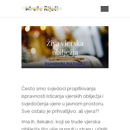
Živa vjerska
obilježja
DUHOVNI POTICAJ
Često smo svjedoci propitkivanja
ispravnosti isticanja vjerskih obilježja i
svjedočenja vjere u javnom prostoru.
Sve ostalo je prihvatljivo, ali vjera?!
Ima ih, itekako, koji se trude vjerska
obilježja što više gurnuti u stranu, učiniti