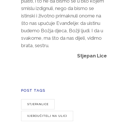
platiti, i to ne da bismo se u bilo kojem
smislu izdignuli, nego da bismo se
istinski i životno primaknuli onome na
što nas upućuje Evanđelje: da uistinu
budemo Božja djeca, Božji ljudi. I da u
svakome, ma što da nas dijeli, vidimo
brata, sestru.
Stjepan Lice
POST TAGS
STJEPANLICE
VJEROUČITELJ NA ULICI