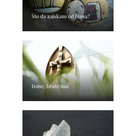
Što da zaiskam od Isusa?
Isuse, brate naš