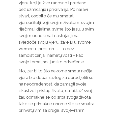
vjeru, koji je žive radosno i predano,
bez uzmicanja i prikrivanja. Po naravi
stvari, osobito će mu smetati
vjeroučitelji koji svojim životom, svojim
riječima i djelima, svime što jesu, u svim
svojim odnosima i nastojanjima
svjedoče svoju vjeru, žare ju u svome
vremenu i prostoru – i to bez
samoisticanja i nametljivosti – kao
svoje temeljno ljudsko određenje.
No, zar bi to što nekome smeta nečija
vjera bio dobar razlog za opredijeliti se
na neodređenost, da zamagli svoje
iskustvo i pristup životu, da ‘ublaži’ svoj
žar, odmakne se od srca svoga života i
tako se primakne onome što se smatra
prihvatljivim za druge, svojevrsnim