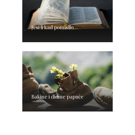
Jesi li kad pomislio…
Bakine i didine papuče